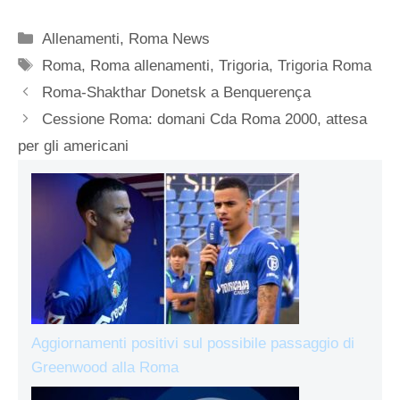
Categorie
Allenamenti
,
Roma News
Tag
Roma
,
Roma allenamenti
,
Trigoria
,
Trigoria Roma
Roma-Shakthar Donetsk a Benquerença
Cessione Roma: domani Cda Roma 2000, attesa
per gli americani
Aggiornamenti positivi sul possibile passaggio di
Greenwood alla Roma