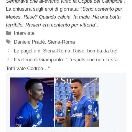
Sembrava che avevamo vinto la Coppa dei Campioni
“.
La chiusura sugli eroi di giornata: “
Sono contento per
Mexes. Riise? Quando calcia, fa male. Ha una botta
terribile. Ranieri era contento per vittoria
“.
Categorie
Interviste
Tag
Daniele Pradè
,
Siena-Roma
Le pagelle di Siena-Roma: Riise, bomba da tre!
Il veleno di Giampaolo: “L’espulsione non ci sta.
Totti vale Codrea…”