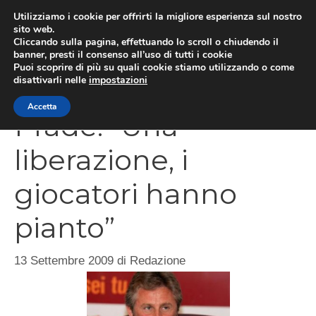
Vai
Utilizziamo i cookie per offrirti la migliore esperienza sul nostro
al
sito web.
Cliccando sulla pagina, effettuando lo scroll o chiudendo il
MEN
contenuto
banner, presti il consenso all’uso di tutti i cookie
Puoi scoprire di più su quali cookie stiamo utilizzando o come
disattivarli nelle
impostazioni
Accetta
Pradè: “Una
liberazione, i
giocatori hanno
pianto”
13 Settembre 2009
di
Redazione