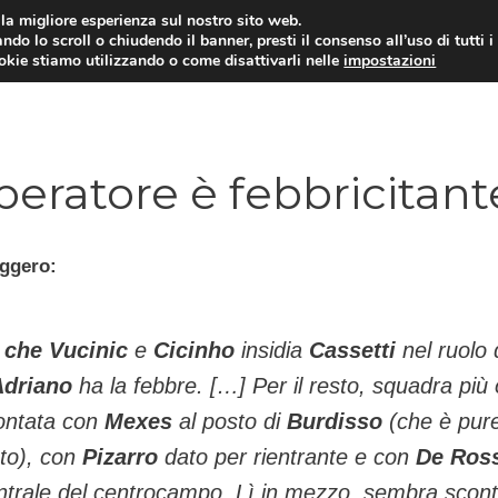
i la migliore esperienza sul nostro sito web.
ndo lo scroll o chiudendo il banner, presti il consenso all’uso di tutti i
TERVISTE
CALCIOMERCATO
CAMPIONATO SER
ookie stiamo utilizzando o come disattivarli nelle
impostazioni
eratore è febbricitant
ggero:
i che Vucinic
e
Cicinho
insidia
Cassetti
nel ruolo 
Adriano
ha la febbre. […] Per il resto, squadra più 
ontata con
Mexes
al posto di
Burdisso
(che è pur
ato), con
Pizarro
dato per rientrante e con
De Ross
ntrale del centrocampo. Lì in mezzo, sembra scont