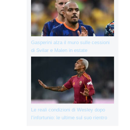
Gasperini alza il muro sulle cessioni
di Svilar e Malen in estate
Le reali condizioni di Wesley dopo
l’infortunio: le ultime sul suo rientro