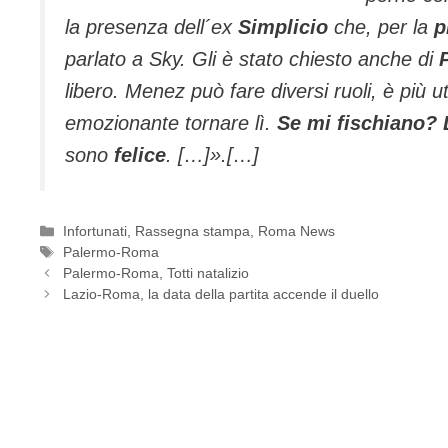
la presenza dell´ex
Simplicio
che, per la
p
parlato a Sky. Gli è stato chiesto anche di
libero. Menez può fare diversi ruoli, è più 
emozionante tornare lì.
Se mi fischiano? 
sono
felice
. […]».[…]
Categorie
Infortunati
,
Rassegna stampa
,
Roma News
Tag
Palermo-Roma
Palermo-Roma, Totti natalizio
Lazio-Roma, la data della partita accende il duello