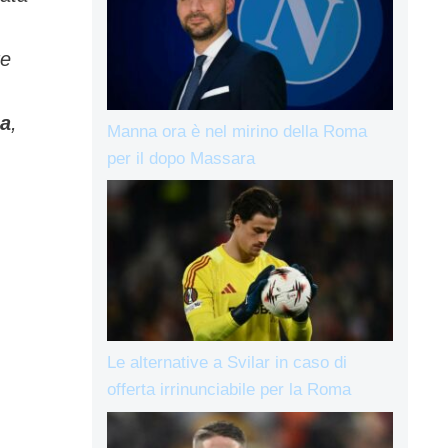
re
a
,
Manna ora è nel mirino della Roma
per il dopo Massara
Le alternative a Svilar in caso di
offerta irrinunciabile per la Roma