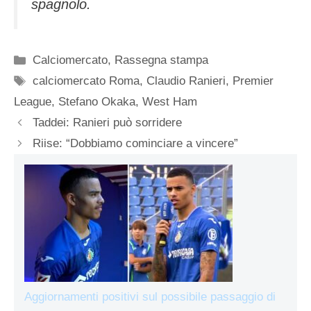
spagnolo.
Categorie
Calciomercato
,
Rassegna stampa
Tag
calciomercato Roma
,
Claudio Ranieri
,
Premier
League
,
Stefano Okaka
,
West Ham
Taddei: Ranieri può sorridere
Riise: “Dobbiamo cominciare a vincere”
Aggiornamenti positivi sul possibile passaggio di