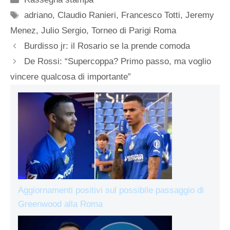
Tag
adriano
,
Claudio Ranieri
,
Francesco Totti
,
Jeremy
Menez
,
Julio Sergio
,
Torneo di Parigi Roma
Burdisso jr: il Rosario se la prende comoda
De Rossi: “Supercoppa? Primo passo, ma voglio
vincere qualcosa di importante”
Aggiornamenti positivi sul possibile passaggio di
Greenwood alla Roma