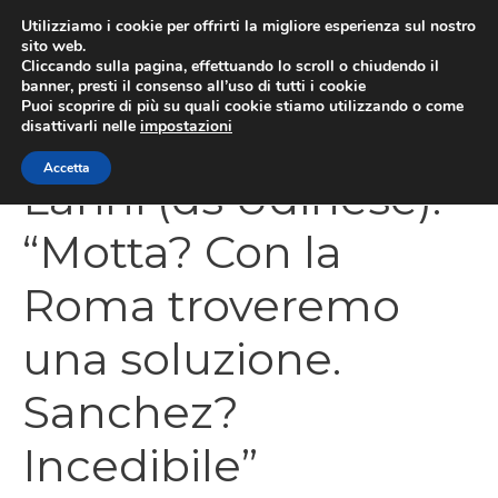
Vai
Utilizziamo i cookie per offrirti la migliore esperienza sul nostro
al
sito web.
Cliccando sulla pagina, effettuando lo scroll o chiudendo il
MEN
contenuto
banner, presti il consenso all’uso di tutti i cookie
Puoi scoprire di più su quali cookie stiamo utilizzando o come
disattivarli nelle
impostazioni
Accetta
Larini (ds Udinese):
“Motta? Con la
Roma troveremo
una soluzione.
Sanchez?
Incedibile”