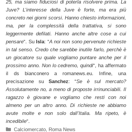
25, ma siamo fiduciosi di poterla risolvere prima. La
Juve? L’interesse della Juve è forte, ma era più
concreto nei giorni scorsi. Hanno chiesto informazioni,
ma, per la complessità della trattativa, si sono
leggermente defilati. Hanno anche altre cose a cui
pensare
“. Su
Isla
: “
A noi non sono pervenute richieste
in tal senso. Credo che sarebbe inutile farlo, perchè è
un giocatore su quale vogliamo puntare anche per il
prossimo anno. Non lo cedremo, quindi
“, ha affermato
il ds bianconero a romanews.eu. Infine, una
precisazione su
Sanchez
: “
Se è sul mercato?
Assolutamente no, a meno di proposte irrinunciabili. Il
ragazzo è giovane e vogliamo che resti con noi
almeno per un altro anno. Di richieste ne abbiamo
avute molte e non solo dall’Italia. Ma ripeto, è
incedibile
“.
Categorie
Calciomercato
,
Roma News