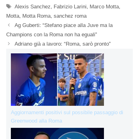
Tag
Alexis Sanchez
,
Fabrizio Larini
,
Marco Motta
,
Motta
,
Motta Roma
,
sanchez roma
Ag Guberti: “Stefano piace alla Juve ma la
Champions con la Roma non ha eguali”
Adriano già a lavoro: “Roma, sarò pronto”
Aggiornamenti positivi sul possibile passaggio di
Greenwood alla Roma