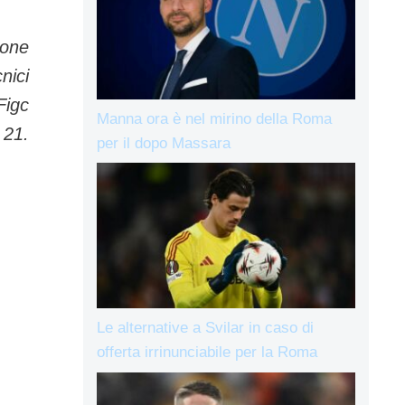
ione
nici
Figc
Manna ora è nel mirino della Roma
 21.
per il dopo Massara
Le alternative a Svilar in caso di
offerta irrinunciabile per la Roma