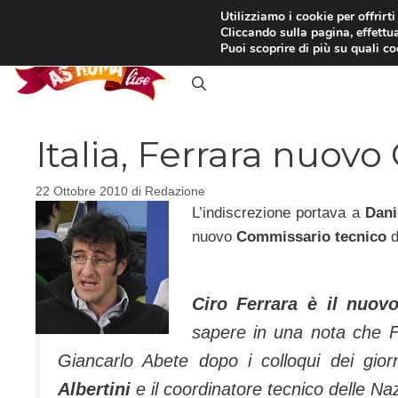
Vai
Utilizziamo i cookie per offrirt
Cliccando sulla pagina, effettua
al
RASSEGNA STAMPA
IN
Puoi scoprire di più su quali c
contenuto
Italia, Ferrara nuovo
22 Ottobre 2010
di
Redazione
L’indiscrezione portava a
Dani
nuovo
Commissario tecnico
d
Ciro Ferrara è il nuov
sapere in una nota che F
Giancarlo Abete dopo i colloqui dei giorn
Albertini
e il coordinatore tecnico delle Naz