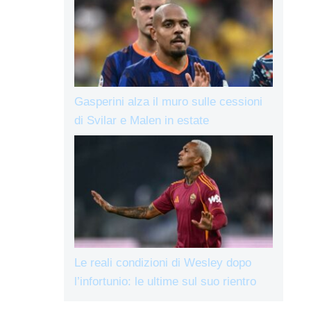
Gasperini alza il muro sulle cessioni
di Svilar e Malen in estate
Le reali condizioni di Wesley dopo
l’infortunio: le ultime sul suo rientro