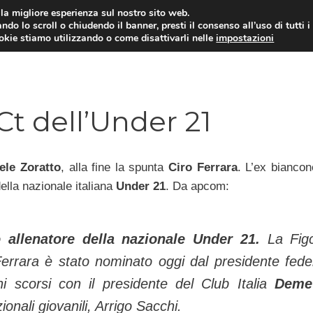
i la migliore esperienza sul nostro sito web.
ndo lo scroll o chiudendo il banner, presti il consenso all’uso di tutti i
TERVISTE
CALCIOMERCATO
CAMPIONATO SER
ookie stiamo utilizzando o come disattivarli nelle
impostazioni
 Ct dell’Under 21
ele Zoratto
, alla fine la spunta
Ciro Ferrara
. L’ex biancon
ella nazionale italiana
Under 21
. Da apcom:
o allenatore della nazionale Under 21.
La Fig
errara è stato nominato oggi dal presidente fede
i scorsi con il presidente del Club Italia
Demet
ionali giovanili, Arrigo Sacchi.