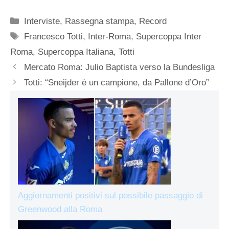
Categorie
Interviste
,
Rassegna stampa
,
Record
Tag
Francesco Totti
,
Inter-Roma
,
Supercoppa Inter
Roma
,
Supercoppa Italiana
,
Totti
Mercato Roma: Julio Baptista verso la Bundesliga
Totti: “Sneijder è un campione, da Pallone d’Oro”
Aggiornamenti positivi sul possibile passaggio di
Greenwood alla Roma