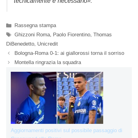
tecnicamente è necessario».
Categorie
Rassegna stampa
Tag
Ghizzoni Roma
,
Paolo Fiorentino
,
Thomas
DiBenedetto
,
Unicredit
Bologna-Roma 0-1: ai giallorossi torna il sorriso
Montella ringrazia la squadra
Aggiornamenti positivi sul possibile passaggio di