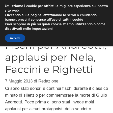
Vai
Utilizziamo i cookie per offrirti la migliore esperienza sul nostro
al
sito web.
Cliccando sulla pagina, effettuando lo scroll o chiudendo il
MEN
contenuto
banner, presti il consenso all’uso di tutti i cookie
Puoi scoprire di più su quali cookie stiamo utilizzando o come
disattivarli nelle
impostazioni
Accetta
Fischi per Andreotti,
applausi per Nela,
Faccini e Righetti
7 Maggio 2013
di
Redazione
Ci sono stati sonori e continui fischi durante il classico
minuto di silenzio per commemorare la morte di Giulio
Andreotti. Poco prima ci sono stati invece molti
applausi per alcuni protagonisti dello scudetto