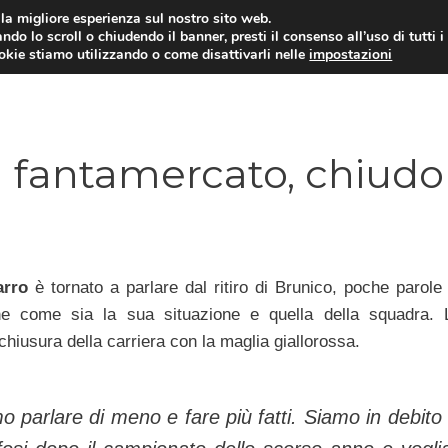
i la migliore esperienza sul nostro sito web.
ndo lo scroll o chiudendo il banner, presti il consenso all’uso di tutti i
TERVISTE
CALCIOMERCATO
CAMPIONATO SER
ookie stiamo utilizzando o come disattivarli nelle
impostazioni
a fantamercato, chiudo
arro
è tornato a parlare dal ritiro di Brunico, poche parole 
ne come sia la sua situazione e quella della squadra. 
 chiusura della carriera con la maglia giallorossa.
 parlare di meno e fare più fatti. Siamo in debito