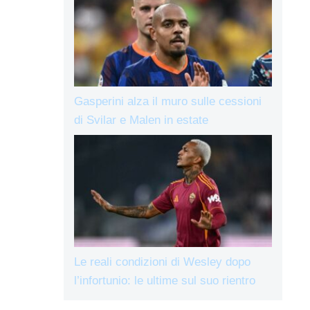
Gasperini alza il muro sulle cessioni
di Svilar e Malen in estate
Le reali condizioni di Wesley dopo
l’infortunio: le ultime sul suo rientro