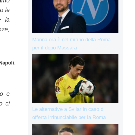
iamo
o le
e la
nze,
Manna ora è nel mirino della Roma
per il dopo Massara
Napoli
,
vo e
o ci
Le alternative a Svilar in caso di
offerta irrinunciabile per la Roma