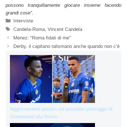
possono tranquillamente giocare insieme facendo
grandi cose”.
Categorie
Interviste
Tag
Candela-Roma
,
Vincent Candela
Menez: “Roma fidati di me”
Derby, il capitano talismano anche quando non c’è
Aggiornamenti positivi sul possibile passaggio di
Greenwood alla Roma