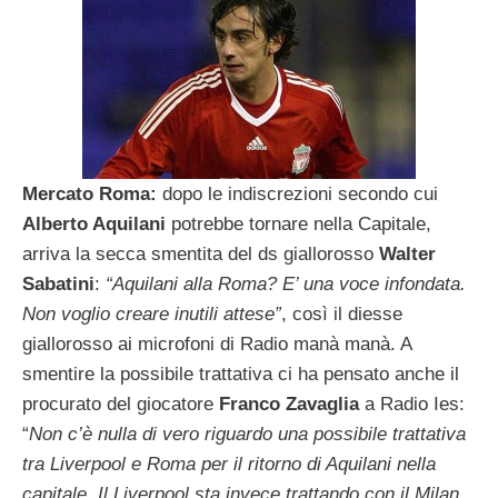
Mercato Roma:
dopo le indiscrezioni secondo cui
Alberto Aquilani
potrebbe tornare nella Capitale,
arriva la secca smentita del ds giallorosso
Walter
Sabatini
:
“Aquilani alla Roma? E’ una voce infondata.
Non voglio creare inutili attese”
, così il diesse
giallorosso ai microfoni di Radio manà manà. A
smentire la possibile trattativa ci ha pensato anche il
procurato del giocatore
Franco Zavaglia
a Radio Ies:
“
Non c’è nulla di vero riguardo una possibile trattativa
tra Liverpool e Roma per il ritorno di Aquilani nella
capitale. Il Liverpool sta invece trattando con il Milan,