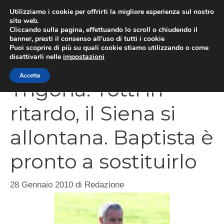
Vai
Utilizziamo i cookie per offrirti la migliore esperienza sul nostro
al
sito web.
Cliccando sulla pagina, effettuando lo scroll o chiudendo il
MEN
contenuto
banner, presti il consenso all’uso di tutti i cookie
Puoi scoprire di più su quali cookie stiamo utilizzando o come
disattivarli nelle
impostazioni
Accetta
Trigoria: Totti in
ritardo, il Siena si
allontana. Baptista è
pronto a sostituirlo
28 Gennaio 2010
di
Redazione