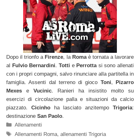
Dopo il trionfo a
Firenze
, la
Roma
è tornata a lavorare
al
Fulvio
Bernardini
.
Totti
e
Perrotta
si sono allenati
con i propri compagni, salvo rinunciare alla partitella in
famiglia. Assenti dal terreno di gioco
Toni
,
Pizarro
Mexes
e
Vucinic
. Ranieri ha insistito molto su
esercizi di circolazione palla e situazioni da calcio
piazzato.
Cicinho
ha lasciato anzitempo
Trigoria
:
destinazione
San Paolo
.
Categorie
Allenamenti
Tag
Allenamenti Roma
,
allenamenti Trigoria