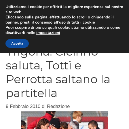
Vai
Utilizziamo i cookie per offrirti la migliore esperienza sul nostro
al
sito web.
Cliccando sulla pagina, effettuando lo scroll o chiudendo il
MEN
contenuto
banner, presti il consenso all’uso di tutti i cookie
Puoi scoprire di più su quali cookie stiamo utilizzando o come
disattivarli nelle
impostazioni
Accetta
Trigoria: Cicinho
saluta, Totti e
Perrotta saltano la
partitella
9 Febbraio 2010
di
Redazione