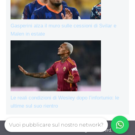
Gasperini alza il muro sulle cessioni di Svilar e
Malen in estate
Le reali condizioni di Wesley dopo l’infortunio: le
ultime sul suo rientro
Vuoi pubblicare sul nostro network?
AsRomaLive.com © 2026. All right reserverd.