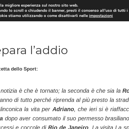
i la migliore esperienza sul nostro sito web.
ndo lo scroll o chiudendo il banner, presti il consenso all’uso di tutti i
TERVISTE
CALCIOMERCATO
CAMPIONATO SER
ookie stiamo utilizzando o come disattivarli nelle
impostazioni
epara l’addio
etta dello Sport:
notizia è che è tornato; la seconda è che sia la
R
aranno di tutto perché riprenda al più presto la strad
inconica la vita per
Adriano
, che ieri si è riaffac
ia
dopo aver consumato il suo permesso brasiliano
ccessi e coccole di
Rio de Janeiro
. La visita La sp