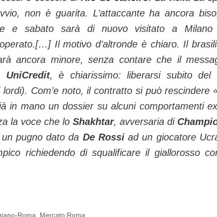
ovvio, non è guarita. L’attaccante ha ancora bis
re e sabato sarà di nuovo visitato a Milano
 operato.[…] Il motivo d’altronde è chiaro. Il brasil
arà ancora minore, senza contare che il messa
oè
UniCredit
, è chiarissimo: liberarsi subito del
 lordi). Com’e noto, il contratto si può rescindere 
a già in mano un dossier su alcuni comportamenti ex
lza la voce che lo
Shakhtar
, avversaria di
Champi
er un pugno dato da
De Rossi
ad un giocatore Ucr
pico richiedendo di squalificare il giallorosso co
riano-Roma
,
Mercato Roma