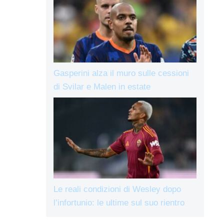
Gasperini alza il muro sulle cessioni
di Svilar e Malen in estate
Le reali condizioni di Wesley dopo
l’infortunio: le ultime sul suo rientro