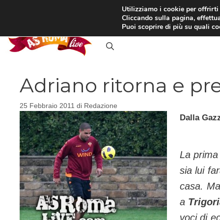
Vai
Utilizziamo i cookie per offrirt
Cliccando sulla pagina, effettua
al
RASSEGNA STAMPA
IN
Puoi scoprire di più su quali c
contenuto
Adriano ritorna e pr
25 Febbraio 2011
di
Redazione
Dalla Gazz
La prima 
sia lui f
casa. Mal
a
Trigor
voci di e