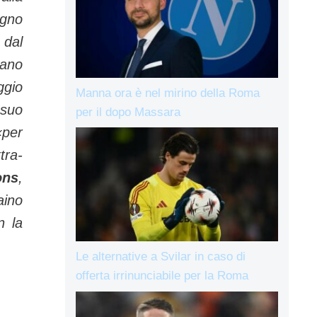
ogno
 dal
iano
ggio
Manna ora è nel mirino della Roma
 suo
per il dopo Massara
«per
tra-
ons
,
aino
n la
Le alternative a Svilar in caso di
offerta irrinunciabile per la Roma