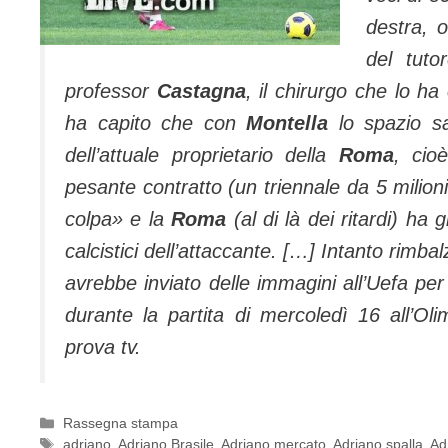
destra, 
del tuto
professor
Castagna
, il chirurgo che lo ha
ha capito che con
Montella
lo spazio s
dell’attuale proprietario della
Roma
, ci
pesante contratto (un triennale da 5 milioni
colpa» e la
Roma
(al di là dei ritardi) h
calcistici dell’attaccante. […] Intanto rimba
avrebbe inviato delle immagini all’Uefa p
durante la partita di mercoledì 16 all’Olim
prova tv.
Categorie
Rassegna stampa
Tag
adriano
,
Adriano Brasile
,
Adriano mercato
,
Adriano spalla
,
Ad