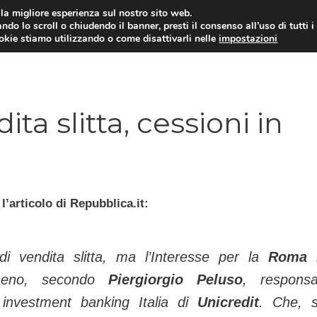
i la migliore esperienza sul nostro sito web.
ndo lo scroll o chiudendo il banner, presti il consenso all’uso di tutti i
TERVISTE
CALCIOMERCATO
CAMPIONATO SER
ookie stiamo utilizzando o come disattivarli nelle
impostazioni
ta slitta, cessioni in
’articolo di Repubblica.it:
di vendita slitta, ma l’Interesse per la
Roma
meno, secondo
Piergiorgio Peluso
, responsa
 investment banking Italia di
Unicredit
. Che, s