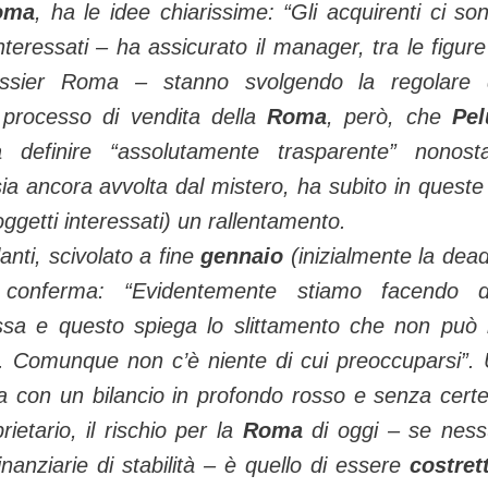
oma
, ha le idee chiarissime:
“Gli acquirenti ci so
teressati – ha assicurato il manager, tra le figure
ossier Roma – stanno svolgendo la regolare
l processo di vendita della
Roma
, però, che
Pel
a definire
“assolutamente trasparente”
nonosta
i sia ancora avvolta dal mistero, ha subito in queste
getti interessati) un rallentamento.
anti, scivolato a fine
gennaio
(inizialmente la dead
e conferma:
“Evidentemente stiamo facendo d
ssa e questo spiega lo slittamento che non può
ie. Comunque non c’è niente di cui preoccuparsi”
.
 Ma con un bilancio in profondo rosso e senza cert
ietario, il rischio per la
Roma
di oggi – se nes
anziarie di stabilità – è quello di essere
costret