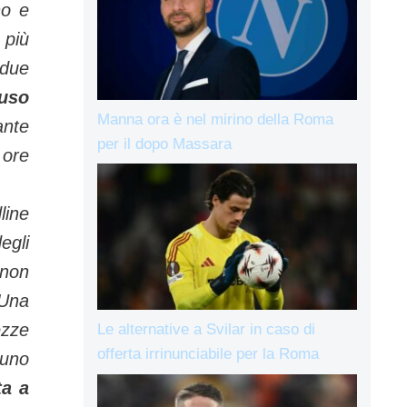
no e
 più
 due
uso
Manna ora è nel mirino della Roma
nte
per il dopo Massara
 ore
line
egli
 non
 Una
ezze
Le alternative a Svilar in caso di
offerta irrinunciabile per la Roma
suno
ta a