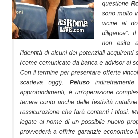
questione
R
sono molto in
vicine al d
diligence”.
I
non esita 
l’identità di alcuni dei potenziali acquirent
(come comunicato da banca e advisor ai sog
Con il termine per presentare offerte vincol
scadeva oggi).
Peluso
indirettament
approfondimenti, è un’operazione comple
tenere conto anche delle festività nataliz
rassicurazione che farà contenti i tifosi.
legate al nome di un possibile nuovo propr
provvederà a offrire garanzie economico-fin