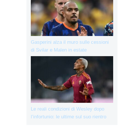
Gasperini alza il muro sulle cessioni
di Svilar e Malen in estate
Le reali condizioni di Wesley dopo
l’infortunio: le ultime sul suo rientro