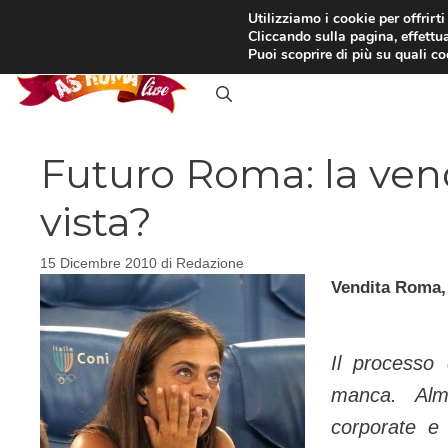
Vai
Utilizziamo i cookie per offrirt
Cliccando sulla pagina, effettua
al
RASSEGNA STAMPA
IN
Puoi scoprire di più su quali c
contenuto
Futuro Roma: la vendi
vista?
15 Dicembre 2010
di
Redazione
Vendita Roma, l
Il processo 
manca. Al
corporate e