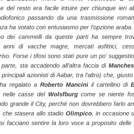
del resto era facile intuire per chiunque ieri a
adiofonico passando da una tra­smissione roman
ranza ha votato con entusiasmo per l’op­zione araba
cino dei cammelli da queste parti ha sempre tro
di anni di vacche magre, merca­ti asfittici, cess
riso. Forse i tifosi sono stati pure un po’ suggestio
arte, sta acca­dendo all’altra faccia di
Manches
rincipali azio­nisti di Aabar, tra l’altro) che, giusto
, ha regalato a
Roberto Mancini
il cartellino di
E
ti nelle casse del
Wolsfburg
come se niente fo
endo grande il Ci­ty, perché non dovrebbero farlo an
, che stasera allo stadio
Olimpico
, in occasione d
­si facciano sentire la loro voce a proposito delle 