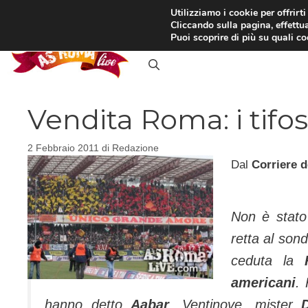
Vai
Utilizziamo i cookie per offrirt
Cliccando sulla pagina, effettua
al
RASSEGNA STAMPA
IN
Puoi scoprire di più su quali c
contenuto
Vendita Roma: i tifos
2 Febbraio 2011
di
Redazione
Dal
Corriere d
Non è stato
retta al son
ceduta la
americani
.
hanno detto
Aabar
. Ventino­ve, mister