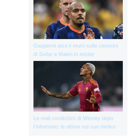
Gasperini alza il muro sulle cessioni
di Svilar e Malen in estate
Le reali condizioni di Wesley dopo
l’infortunio: le ultime sul suo rientro