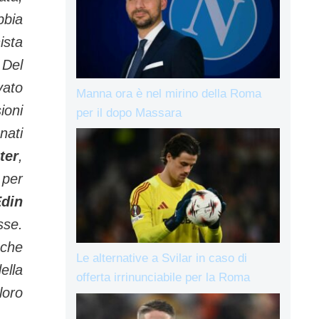
bbia
ista
.
Del
vato
Manna ora è nel mirino della Roma
ioni
per il dopo Massara
nati
ter
,
 per
din
sse.
­che
Le alternative a Svilar in caso di
ella
offerta irrinunciabile per la Roma
loro