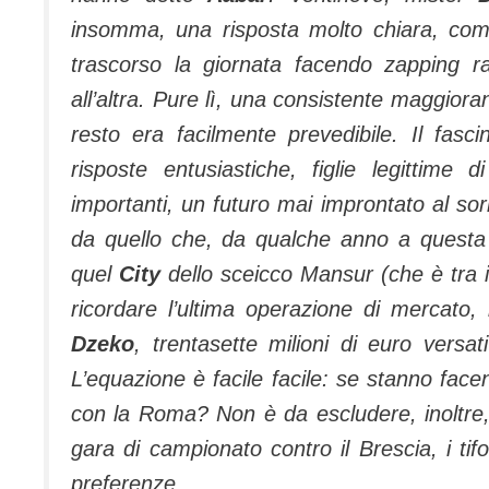
insomma, una risposta molto chiara, come 
trascorso la giornata facendo zapping r
all’altra. Pure lì, una consistente maggio­
resto era facilmente prevedibile. Il fas
risposte entusiastiche, figlie legitti­me 
importanti, un futuro mai impronta­to al sor
da quello che, da qualche anno a que­sta p
quel
City
dello sceicco Mansur (che è tra i p
ricordare l’ultima operazione di mercato
Dzeko
, trentasette milioni di euro versa
L’equazione è facile fa­cile: se stanno fac
con la Roma? Non è da esclude­re, inoltre
gara di campionato contro il Brescia, i tifo
preferenze.