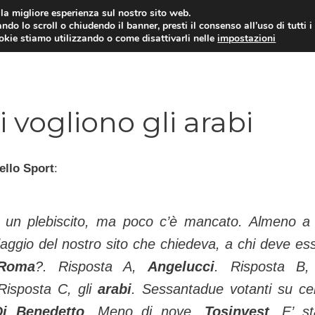
i la migliore esperienza sul nostro sito web.
ndo lo scroll o chiudendo il banner, presti il consenso all’uso di tutti i
TERVISTE
CALCIOMERCATO
CAMPIONATO SER
ookie stiamo utilizzando o come disattivarli nelle
impostazioni
i vogliono gli arabi
ello Sport
:
 un plebiscito, ma poco c’è mancato. Almeno a
daggio del nostro sito che chiedeva, a chi deve es
Roma
?. Risposta A,
Angelucci
. Risposta B
 Risposta C, gli
arabi
. Sessantadue votanti su ce
Di Benedetto
. Meno di no­ve,
Tosinvest
. E’ st