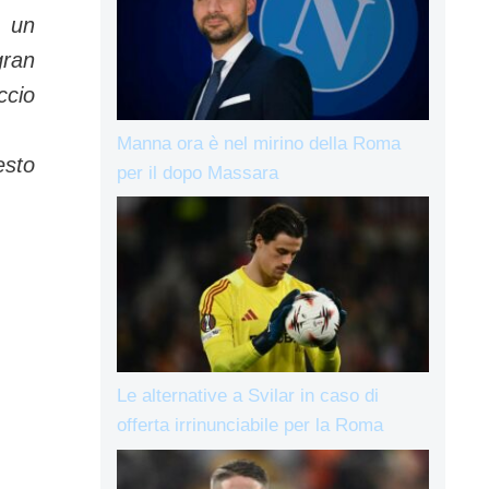
e un
gran
ccio
Manna ora è nel mirino della Roma
esto
per il dopo Massara
Le alternative a Svilar in caso di
offerta irrinunciabile per la Roma