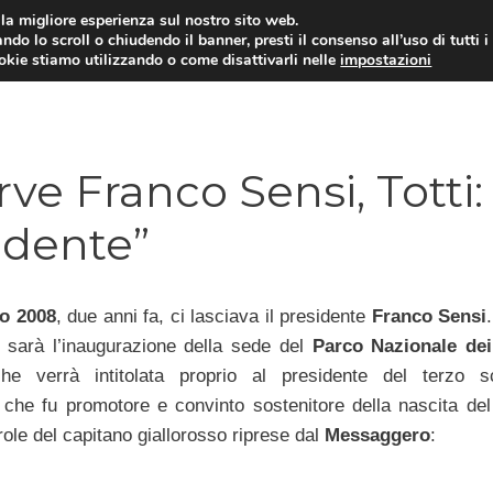
i la migliore esperienza sul nostro sito web.
ndo lo scroll o chiudendo il banner, presti il consenso all’uso di tutti i
TERVISTE
CALCIOMERCATO
CAMPIONATO SER
ookie stiamo utilizzando o come disattivarli nelle
impostazioni
e Franco Sensi, Totti:
idente”
o 2008
, due anni fa, ci lasciava il presidente
Franco Sensi
i sarà l’inaugurazione della sede del
Parco Nazionale de
che verrà intitolata proprio al presidente del terzo s
 che fu promotore e convinto sostenitore della nascita del
ole del capitano giallorosso riprese dal
Messaggero
: