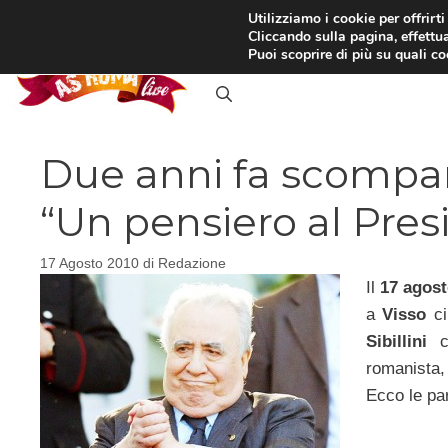
Vai
Utilizziamo i cookie per offrirt
Cliccando sulla pagina, effettua
al
RASSEGNA STAMPA
IN
Puoi scoprire di più su quali c
contenuto
Due anni fa scomparv
“Un pensiero al Pres
17 Agosto 2010
di
Redazione
Il
17 agost
a
Visso
c
Sibillini
romanista,
Ecco le par