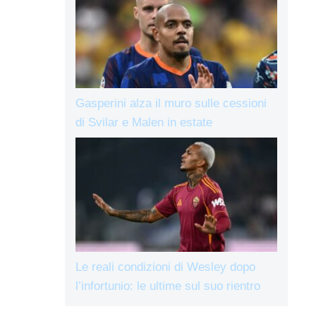
Gasperini alza il muro sulle cessioni
di Svilar e Malen in estate
Le reali condizioni di Wesley dopo
l’infortunio: le ultime sul suo rientro