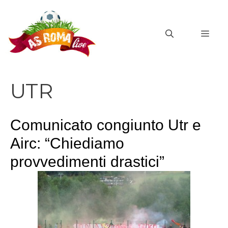
Vai
al
MEN
contenuto
UTR
Comunicato congiunto Utr e
Airc: “Chiediamo
provvedimenti drastici”