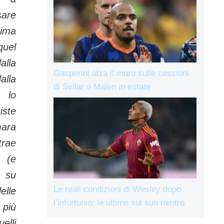
sare
tima
uel
alla
Gasperini alza il muro sulle cessioni
alla
di Svilar e Malen in estate
 lo
iste
ara
rae
i (e
 su
Le reali condizioni di Wesley dopo
elle
l’infortunio: le ultime sul suo rientro
 più
lli