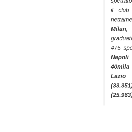
spettato
il club
nettam
Milan
,
gradua
475 spe
Napoli
40mil
Lazio
(33.3
(25.963)