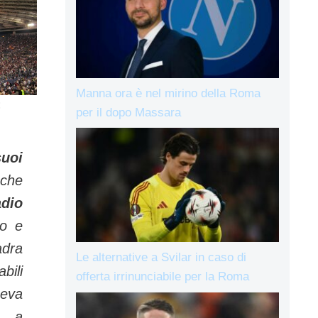
Manna ora è nel mirino della Roma
:
per il dopo Massara
suoi
 che
adio
so e
dra
Le alternative a Svilar in caso di
ili
offerta irrinunciabile per la Roma
eva
 a