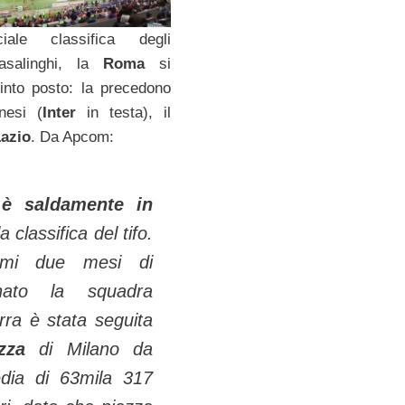
iale classifica degli
casalinghi, la
Roma
si
into posto: la precedono
nesi (
Inter
in testa), il
azio
. Da Apcom:
r è saldamente in
la classifica del tifo.
imi due mesi di
nato la squadra
rra è stata seguita
azza
di Milano da
dia di 63mila 317