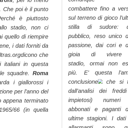
combattere fino a ver
. Che poi è il punto
sul terreno di gioco l’ul
Perché è piuttosto
stilla di sudore: q
lo stadio, non ci
pubblico, reso unico d
 quello di riempire
passione, dai cori e d
ne, i dati forniti da
gioia di vivere
ltras.orgdicono che
stadio, ormai non es
 italiani in questa
più. E’ questa l’am
 le squadre.
Roma
conclusione
che si t
da i giallorossi i
dall’analisi dei fredd
zione per l’anno del
impietosi) numeri
neo appena terminato
abbonati e paganti d
1965/66 (in quella
ultime stagioni. I dati
allarmanti sono que