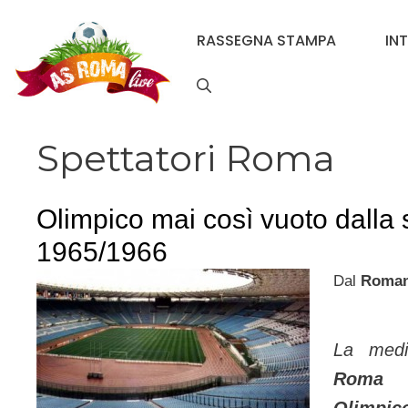
Vai
al
RASSEGNA STAMPA
IN
contenuto
Spettatori Roma
Olimpico mai così vuoto dalla 
1965/1966
Dal
Roman
La media
Roma 
Olimpic