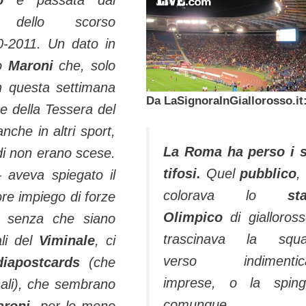
 dello scorso
0-2011. Un dato in
ro
Maroni
che, solo
n questa settimana
Da LaSignoraInGiallorosso.it
ne della Tessera del
nche in altri sport,
La Roma ha perso i 
di non erano scese.
tifosi.
Quel
pubblico
,
 aveva spiegato il
colorava lo
st
nore impiego di forze
Olimpico
di gialloros
iò senza che siano
trascinava la squa
ali del
Viminale
, ci
verso indimenticab
iapostcards
(che
imprese, o la sping
rnali), che sembrano
comunque
aroni
, per lo meno