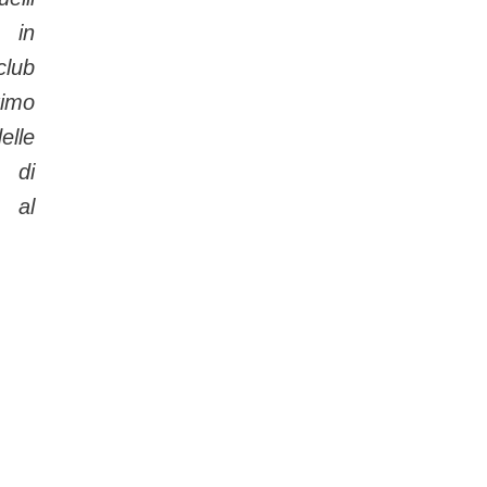
e in
club
timo
elle
i di
 al