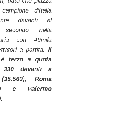
ri, dato che piazza
 campione d’Italia
ente davanti al
 secondo nella
toria con 49mila
ttatori a partita.
Il
 è terzo a quota
a 330 davanti a
 (35.560), Roma
51) e Palermo
.