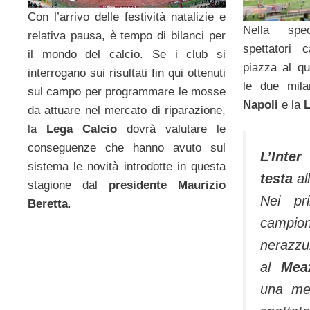
Con l’arrivo delle festività natalizie e
Nella spec
relativa pausa, è tempo di bilanci per
spettatori 
il mondo del calcio. Se i club si
piazza al qu
interrogano sui risultati fin qui ottenuti
le due mila
sul campo per programmare le mosse
Napoli
e la
L
da attuare nel mercato di riparazione,
la
Lega Calcio
dovrà valutare le
conseguenze che hanno avuto sul
L’Inte
sistema le novità introdotte in questa
testa
al
stagione dal
presidente
Maurizio
Nei pr
Beretta
.
campio
nerazzu
al
Me
una me