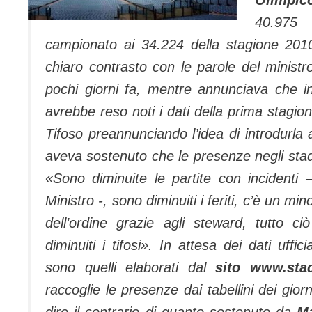
40.975
campionato ai 34.224 della stagione 201
chiaro contrasto con le parole del minist
pochi giorni fa, mentre annunciava che i
avrebbe reso noti i dati della prima stagio
Tifoso preannunciando l’idea di introdurla a
aveva sostenuto che le presenze negli sta
«
Sono diminuite le partite con incidenti
–
Ministro -,
sono diminuiti i feriti, c’è un mi
dell’ordine grazie agli steward, tutto c
diminuiti i tifosi
». In attesa dei dati uffici
sono quelli elaborati dal
sito www.stad
raccoglie le presenze dai tabellini dei gio
dire il contrario di quanto sostenuto da
M