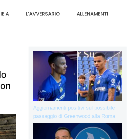
IE A
L’AVVERSARIO
ALLENAMENTI
lo
non
Aggiornamenti positivi sul possibile
passaggio di Greenwood alla Roma