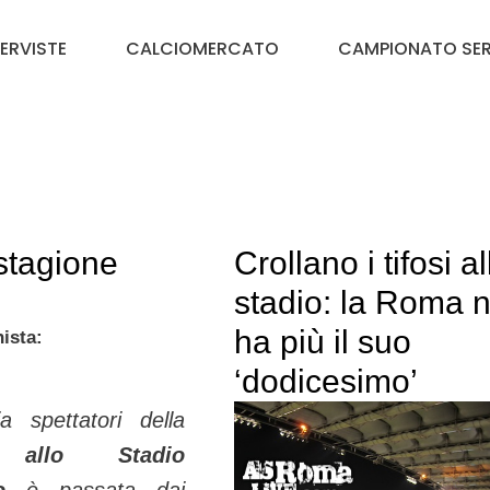
TERVISTE
CALCIOMERCATO
CAMPIONATO SER
stagione
Crollano i tifosi al
stadio: la Roma 
ha più il suo
ista:
‘dodicesimo’
 spettatori della
allo Stadio
o
è passata dai