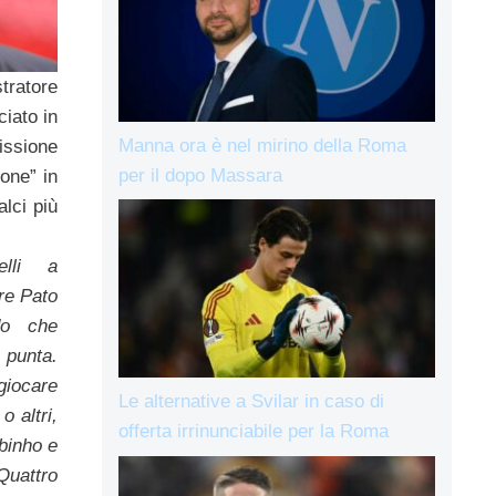
ratore
ciato in
Manna ora è nel mirino della Roma
issione
per il dopo Massara
lone” in
lci più
elli a
re Pato
do che
punta.
giocare
Le alternative a Svilar in caso di
 altri,
offerta irrinunciabile per la Roma
binho e
Quattro