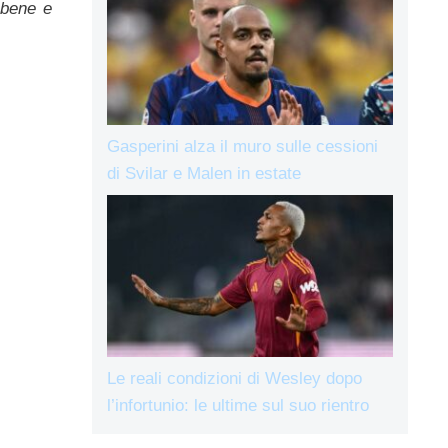
 bene e
Gasperini alza il muro sulle cessioni
di Svilar e Malen in estate
Le reali condizioni di Wesley dopo
l’infortunio: le ultime sul suo rientro