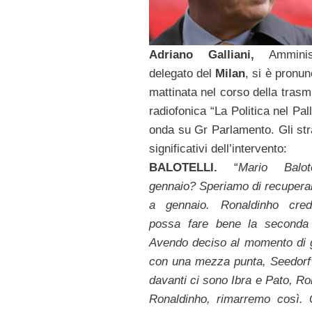
Adriano Galliani,
Amminist
delegato del
Milan
, si è pronun
mattinata nel corso della trasm
radiofonica “La Politica nel Pal
onda su Gr Parlamento. Gli stra
significativi dell’intervento:
BALOTELLI.
“
Mario Balot
gennaio? Speriamo di recupera
a gennaio. Ronaldinho cre
possa fare bene la seconda 
Avendo deciso al momento di 
con una mezza punta, Seedorf o
davanti ci sono Ibra e Pato, Ro
Ronaldinho, rimarremo così. 