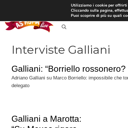
Vai
Utilizziamo i cookie per offrirt
Cliccando sulla pagina, effettua
al
RASSEGNA STAMPA
IN
Puoi scoprire di più su quali c
contenuto
Interviste Galliani
Galliani: “Borriello rossonero?
Adriano Galliani su Marco Borriello: impossibile che to
delegato
Galliani a Marotta: