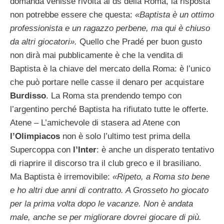
domanda venisse rivolta al ds della Roma, la risposta
non potrebbe essere che questa:
«Baptista è un ottimo
professionista e un ragazzo perbene, ma qui è chiuso
da altri giocatori».
Quello che Pradé per buon gusto
non dirà mai pubblicamente è che la vendita di
Baptista è la chiave del mercato della Roma: è l’unico
che può portare nelle casse il denaro per acquistare
Burdisso
. La Roma sta prendendo tempo con
l’argentino perché Baptista ha rifiutato tutte le offerte.
Atene – L’amichevole di stasera ad Atene con
l’Olimpiacos
non è solo l’ultimo test prima della
Supercoppa con
l’Inter
: è anche un disperato tentativo
di riaprire il discorso tra il club greco e il brasiliano.
Ma Baptista è irremovibile:
«Ripeto, a Roma sto bene
e ho altri due anni di contratto. A Grosseto ho giocato
per la prima volta dopo le vacanze. Non è andata
male, anche se per migliorare dovrei giocare di più.