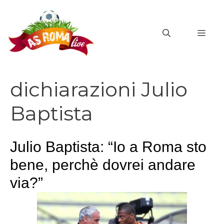
Vai
al
MEN
contenuto
dichiarazioni Julio
Baptista
Julio Baptista: “Io a Roma sto
bene, perchè dovrei andare
via?”