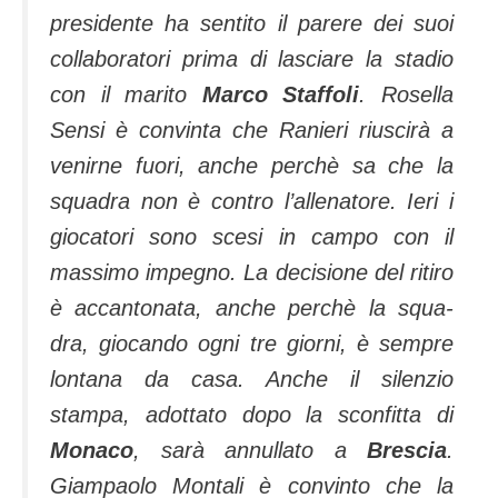
presidente ha sentito il parere dei suoi
collaboratori prima di lasciare la stadio
con il marito
Marco Staffoli
. Rosella
Sensi è con­vinta che Ranieri riuscirà a
venirne fuori, anche perchè sa che la
squa­dra non è contro l’allenatore. Ieri i
giocatori sono scesi in campo con il
massimo impegno. La decisione del ritiro
è accantonata, anche perchè la squa­
dra, giocando ogni tre giorni, è sempre
lon­tana da casa. Anche il silenzio
stampa, adot­tato dopo la sconfitta di
Monaco
, sarà an­nullato a
Brescia
.
Giampaolo Montali è con­vinto che la