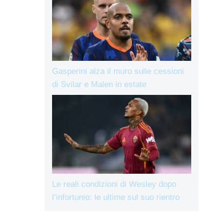
Gasperini alza il muro sulle cessioni
di Svilar e Malen in estate
Le reali condizioni di Wesley dopo
l’infortunio: le ultime sul suo rientro