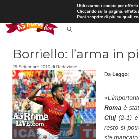
Vai
Utilizziamo i cookie per offrirt
Cliccando sulla pagina, effettua
al
RASSEGNA STAMPA
IN
Puoi scoprire di più su quali c
contenuto
Borriello: l’arma in 
29 Settembre 2010
di
Redazione
Da
Leggo
:
«
L’importan
Roma
è stat
Cluj
(2-1) e 
resto si pot
sia mancato