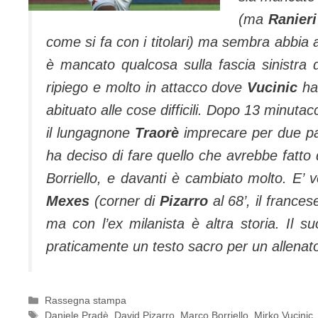
(ma
Ranieri
come si fa con i titolari) ma sembra abbia 
è mancato qualcosa sulla fascia sinistra
ripiego e molto in attacco dove
Vucinic
ha 
abituato alle cose difficili.
Dopo 13 minutacc
il lungagnone
Traorè
imprecare per due pal
ha deciso di fare quello che avrebbe fatto 
Borriello, e davanti è cambiato molto. E’ v
Mexes
(corner di
Pizarro
al 68’, il france
ma con l’ex milanista è altra storia. Il s
praticamente un testo sacro per un allenato
Categorie
Rassegna stampa
Tag
Daniele Pradè
,
David Pizarro
,
Marco Borriello
,
Mirko Vucinic