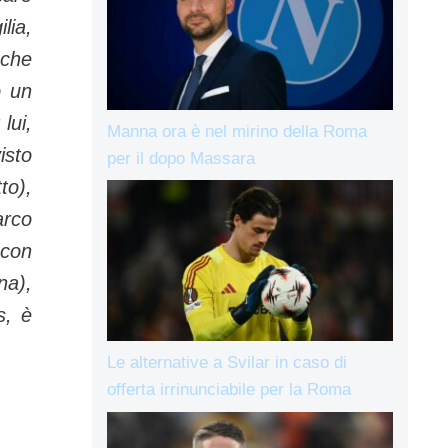
lia,
 che
o un
lui,
Manna ora è nel mirino della Roma
isto
per il dopo Massara
to),
arco
 con
na),
s, è
Le alternative a Svilar in caso di
offerta irrinunciabile per la Roma