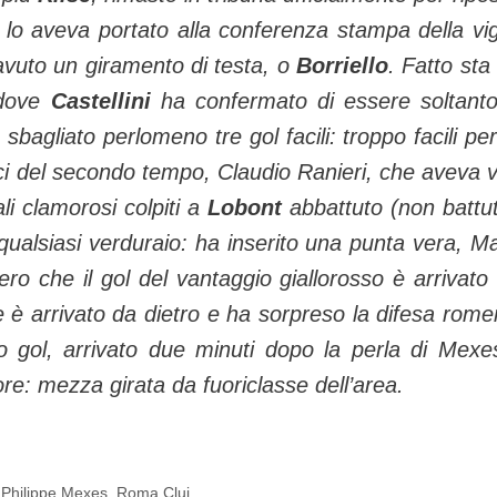
lo aveva portato alla conferenza stampa della vigi
avuto un giramento di testa, o
Borriello
. Fatto sta
 dove
Castellini
ha confermato di essere soltant
sbagliato perlomeno tre gol facili: troppo facili per 
i del secondo tempo, Claudio Ranieri, che aveva v
i clamorosi colpiti a
Lobont
abbattuto (non battut
qualsiasi verduraio: ha inserito una punta vera, M
ero che il gol del vantaggio giallorosso è arrivato
se è arrivato da dietro e ha sorpreso la difesa rome
uo gol, arrivato due minuti dopo la perla di Mexe
re: mezza girata da fuoriclasse dell’area.
,
Philippe Mexes
,
Roma Cluj