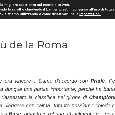
i la migliore esperienza sul nostro sito web.
ndo lo scroll o chiudendo il banner, presti il consenso all’uso di tutti i
TERVISTE
CALCIOMERCATO
CAMPIONATO SER
ookie stiamo utilizzando o come disattivarli nelle
impostazioni
più della Roma
te era vincere
». Siamo d’accordo con
Pradè
. Pe
a dunque una partita importante, perché ha battut
riassestato la classifica nel girone di
Champion
rà rileggere con calma. Intanto possiamo chiederc
 più
Riise
, rimasto in tribuna ufficialmente per ripo