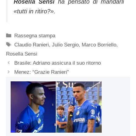
Rosella Sensi
ha pensato di mandarli
«tutti in ritiro?».
Categorie
Rassegna stampa
Tag
Claudio Ranieri
,
Julio Sergio
,
Marco Borriello
,
Rosella Sensi
Brasile: Adriano assicura il suo ritorno
Menez: “Grazie Ranieri”