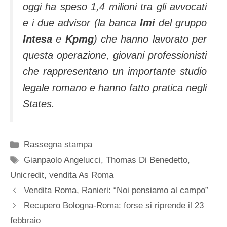
oggi ha speso 1,4 milioni tra gli avvo­cati
e i due advisor (la banca
Imi
del gruppo
Intesa
e
Kpmg
) che hanno lavorato per
questa operazione, giova­ni professionisti
che rappre­sentano un importante studio
legale romano e hanno fatto pratica negli
States.
Categorie
Rassegna stampa
Tag
Gianpaolo Angelucci
,
Thomas Di Benedetto
,
Unicredit
,
vendita As Roma
Vendita Roma, Ranieri: “Noi pensiamo al campo”
Recupero Bologna-Roma: forse si riprende il 23
febbraio