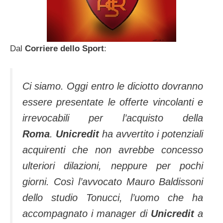
Dal
Corriere dello Sport
:
Ci siamo. Oggi entro le diciotto dovranno
es­sere presentate le offerte vin­colanti e
irrevocabili per l’ac­quisto della
Roma
.
Unicredit
ha avvertito i potenziali
acquirenti che non avrebbe con­cesso
ulteriori dilazioni, nep­pure per pochi
giorni. Così l’avvocato Mauro Baldissoni
dello studio Tonucci, l’uomo che ha
accompa­gnato i manager di
Unicredit
a