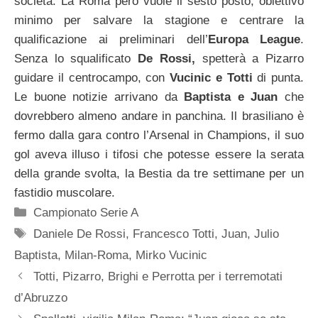
società. La Roma però vuole il sesto posto, obiettivo
minimo per salvare la stagione e centrare la
qualificazione ai preliminari dell’
Europa League
.
Senza lo squalificato
De Rossi,
spetterà a Pizarro
guidare il centrocampo, con
Vucinic e Totti
di punta.
Le buone notizie arrivano da
Baptista e Juan
che
dovrebbero almeno andare in panchina. Il brasiliano è
fermo dalla gara contro l’Arsenal in Champions, il suo
gol aveva illuso i tifosi che potesse essere la serata
della grande svolta, la Bestia da tre settimane per un
fastidio muscolare.
Categorie
Campionato Serie A
Tag
Daniele De Rossi
,
Francesco Totti
,
Juan
,
Julio
Baptista
,
Milan-Roma
,
Mirko Vucinic
Totti, Pizarro, Brighi e Perrotta per i terremotati
d’Abruzzo