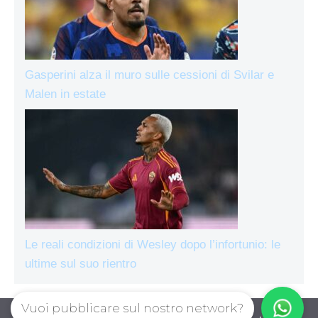
Gasperini alza il muro sulle cessioni di Svilar e
Malen in estate
Le reali condizioni di Wesley dopo l’infortunio: le
ultime sul suo rientro
Vuoi pubblicare sul nostro network?