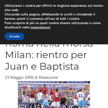
Vai
Utilizziamo i cookie per offrirti la migliore esperienza sul nostro
al
sito web.
Cliccando sulla pagina, effettuando lo scroll o chiudendo il
MEN
contenuto
banner, presti il consenso all’uso di tutti i cookie
Puoi scoprire di più su quali cookie stiamo utilizzando o come
disattivarli nelle
impostazioni
Accetta
Roma nella morsa
Milan: rientro per
Juan e Baptista
23 Maggio 2009
di
Redazione