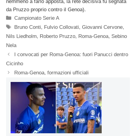
nemmeno a farlo apposta, la rete decisiva fu segnata
da Pruzzo proprio contro il Genoa).
Categorie
Campionato Serie A
Tag
Bruno Conti
,
Fulvio Collovati
,
Giovanni Cervone
,
Nils Liedholm
,
Roberto Pruzzo
,
Roma-Genoa
,
Sebino
Nela
I convocati per Roma-Genoa: fuori Panucci dentro
Cicinho
Roma-Genoa, formazioni ufficiali