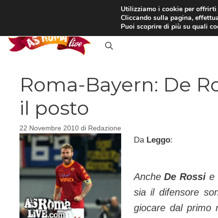
Vai
Utilizziamo i cookie per offrirt
Cliccando sulla pagina, effettua
al
RASSEGNA STAMPA
IN
Puoi scoprire di più su quali c
contenuto
Roma-Bayern: De Ros
il posto
22 Novembre 2010
di
Redazione
Da
Leggo
:
Anche
De Rossi
e
sia il difensore so
giocare dal primo 