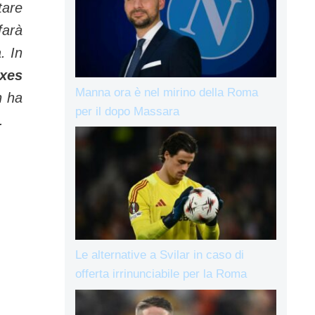
tare
 farà
. In
xes
Manna ora è nel mirino della Roma
n ha
per il dopo Massara
.
Le alternative a Svilar in caso di
offerta irrinunciabile per la Roma