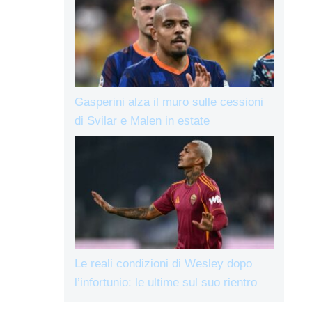
Gasperini alza il muro sulle cessioni
di Svilar e Malen in estate
Le reali condizioni di Wesley dopo
l’infortunio: le ultime sul suo rientro