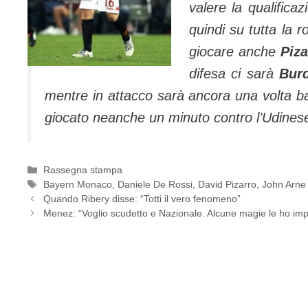
valere la qualificaz
quindi su tutta la 
giocare anche
Piza
difesa ci sarà
Bur
mentre in attacco sarà ancora una volta ba
giocato neanche un minuto contro l’Udines
Categorie
Rassegna stampa
Tag
Bayern Monaco
,
Daniele De Rossi
,
David Pizarro
,
John Arne 
Quando Ribery disse: “Totti il vero fenomeno”
Menez: “Voglio scudetto e Nazionale. Alcune magie le ho impa