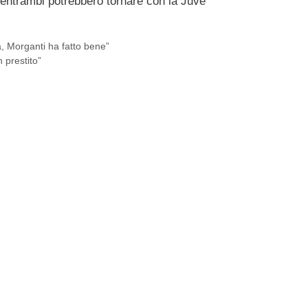
 entrambi potrebbero tornare con la Juve
a, Morganti ha fatto bene”
 prestito”