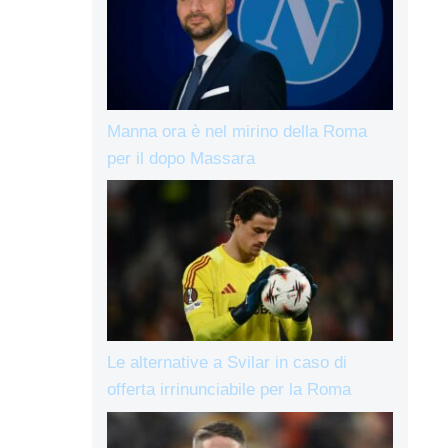
Manna ora è nel mirino della Roma
per il dopo Massara
Le alternative a Svilar in caso di
offerta irrinunciabile per la Roma