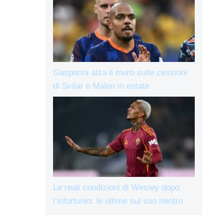
Gasperini alza il muro sulle cessioni
di Svilar e Malen in estate
Le reali condizioni di Wesley dopo
l’infortunio: le ultime sul suo rientro