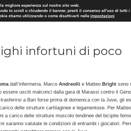
i la migliore esperienza sul nostro sito web.
ndo lo scroll o chiudendo il banner, presti il consenso all’uso di tutti i
TERVISTE
CALCIOMERCATO
CAMPIONATO SER
ookie stiamo utilizzando o come disattivarli nelle
impostazioni
ighi infortuni di poco
oma
dall’infermeria. Marco
Andreolli
e Matteo
Brighi
sono s
 essere usciti malconci dalla gara di Marassi contro il Gen
a trasferirsi a Bari forse prima di domenica con la Juve, gli e
 carico
delle strutture cartilaginee e legamentose. Per Matteo
ni a carico delle strutture muscolo tendinee del bicipite femo
ni saranno valutate le condizioni di entrambi i giocatori. Per