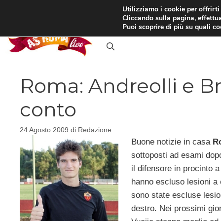
Vai
Utilizziamo i cookie per offrirt
Cliccando sulla pagina, effettua
al
RASSEGNA STAMPA
IN
Puoi scoprire di più su quali c
contenuto
Roma: Andreolli e Br
conto
24 Agosto 2009
di
Redazione
Buone notizie in casa
R
sottoposti ad esami dopo
il difensore in procinto 
hanno escluso lesioni a
sono state escluse lesio
destro. Nei prossimi gior