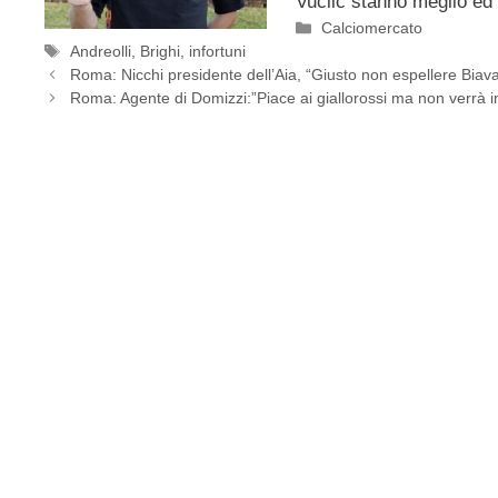
Vuciic stanno meglio ed
Categorie
Calciomercato
Tag
Andreolli
,
Brighi
,
infortuni
Roma: Nicchi presidente dell’Aia, “Giusto non espellere Biav
Roma: Agente di Domizzi:”Piace ai giallorossi ma non verrà in