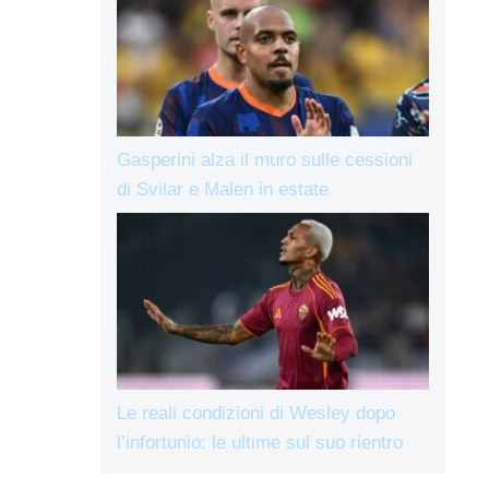
Gasperini alza il muro sulle cessioni
di Svilar e Malen in estate
Le reali condizioni di Wesley dopo
l’infortunio: le ultime sul suo rientro