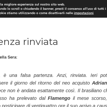
i la migliore esperienza sul nostro sito web.
ndo lo scroll o chiudendo il banner, presti il consenso all’uso di tutti i
TERVISTE
CALCIOMERCATO
CAMPIONATO SER
ookie stiamo utilizzando o come disattivarli nelle
impostazioni
nza rinviata
ella Sera
:
 è una falsa partenza. Anzi, rinviata. Ieri po
ere il giorno del ritorno del neo acquisto
Adria
ce non è andata esattamente così. Il brasiliano ch
rosso ha prelevato dal
Flamengo
il mese scorso
o posticipare di ventiquattro ore il suo arrivo a caus