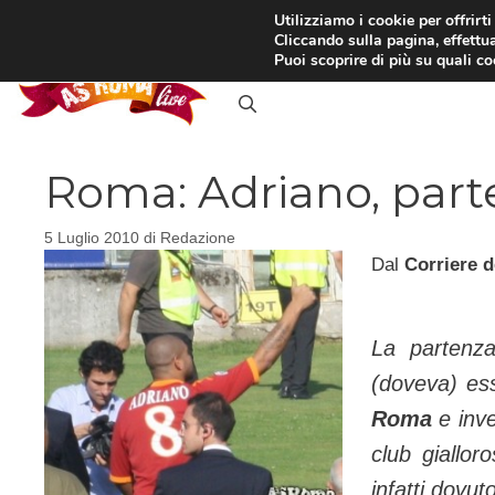
Vai
Utilizziamo i cookie per offrirt
Cliccando sulla pagina, effettua
al
RASSEGNA STAMPA
IN
Puoi scoprire di più su quali c
contenuto
Roma: Adriano, parte
5 Luglio 2010
di
Redazione
Dal
Corriere d
La partenza
(doveva) ess
Roma
e inve
club giallo
infatti dovut