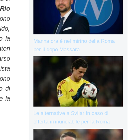
Rio
sono
ido,
o la
Manna ora è nel mirino della Roma
tori
per il dopo Massara
arso
ista
tono
o di
e la
Le alternative a Svilar in caso di
offerta irrinunciabile per la Roma