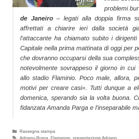
problemi bur
de Janeiro
– legati alla doppia firma su
affrettati a chiarire ieri dalla società
l’attaccante ha chiamato subito i dirigenti
Capitale nella prima mattinata di oggi per p
che dovranno occuparsi della sua compless
notevolmente sovrappeso il giorno in cui 
allo stadio Flaminio. Poco male, allora, 
motivi per creare casi». Tutti dunque a elo
domenica, sperando sia la volta buona. Con
fidanzata Amanda Parga e l’inseparabile 
Categorie
Rassegna stampa
Tag
Adriano-Roma
,
Flamengo
,
presentazione Adriano