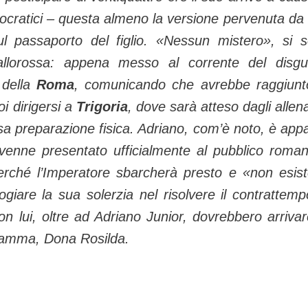
ocratici – questa almeno la versione pervenuta da
l passaporto del figlio.
«Nessun mistero», si 
 giallorossa: appena messo al corrente del disgu
 della
Roma
, comunicando che avrebbe raggiunt
oi dirigersi a
Trigoria
, dove sarà atteso dagli allena
a preparazione fisica. Adriano, com’è noto, è app
venne presentato ufficialmente al pubblico roman
perché l’Imperatore sbarcherà presto e «non esis
giare la sua solerzia nel risolvere il contrattemp
 lui, oltre ad Adriano Junior, dovrebbero arrivar
mamma, Dona Rosilda.