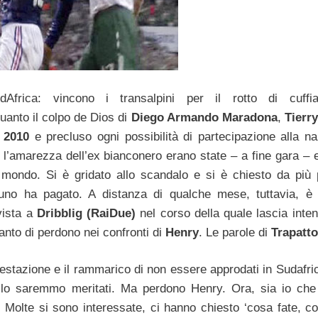
Africa: vincono i transalpini per il rotto di cuffi
anto il colpo de Dios di
Diego Armando Maradona
,
Tierr
 2010
e precluso ogni possibilità di partecipazione alla na
 l’amarezza dell’ex bianconero erano state – a fine gara – e
mondo. Si è gridato allo scandalo e si è chiesto da più p
uno ha pagato. A distanza di qualche mese, tuttavia, è
vista a
Dribblig (RaiDue)
nel corso della quale lascia inten
nto di perdono nei confronti di
Henry
. Le parole di
Trapatto
restazione e il rammarico di non essere approdati in Sudafri
ce lo saremmo meritati. Ma perdono Henry. Ora, sia io ch
i. Molte si sono interessate, ci hanno chiesto ‘cosa fate, c