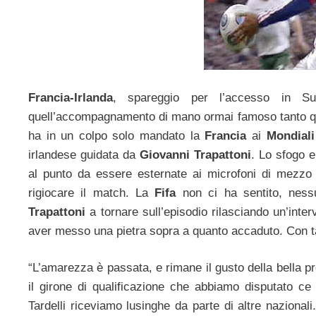
Francia-Irlanda
, spareggio per l’accesso in Sud
quell’accompagnamento di mano ormai famoso tanto qu
ha in un colpo solo mandato la
Francia
ai
Mondiali
irlandese guidata da
Giovanni Trapattoni
. Lo sfogo e
al punto da essere esternate ai microfoni di mezzo 
rigiocare il match. La
Fifa
non ci ha sentito, ness
Trapattoni
a tornare sull’episodio rilasciando un’inter
aver messo una pietra sopra a quanto accaduto. Con ta
“L’amarezza è passata, e rimane il gusto della bella p
il girone di qualificazione che abbiamo disputato 
Tardelli riceviamo lusinghe da parte di altre nazional