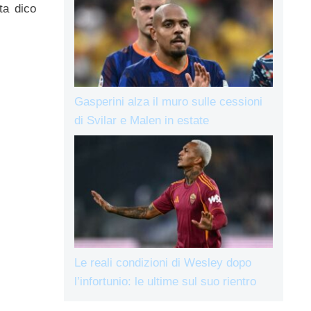
ta dico
Gasperini alza il muro sulle cessioni
di Svilar e Malen in estate
Le reali condizioni di Wesley dopo
l’infortunio: le ultime sul suo rientro