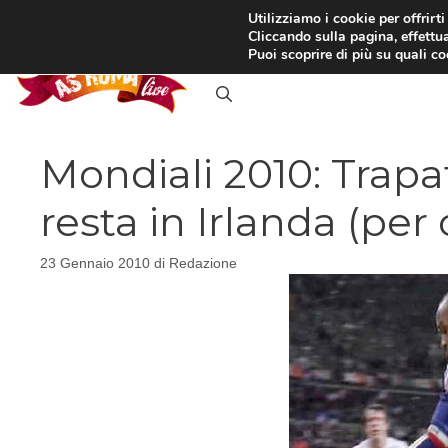
Vai
Utilizziamo i cookie per offrirt
Cliccando sulla pagina, effettua
al
RASSEGNA STAMPA
IN
Puoi scoprire di più su quali c
contenuto
Mondiali 2010: Trapa
resta in Irlanda (per 
23 Gennaio 2010
di
Redazione