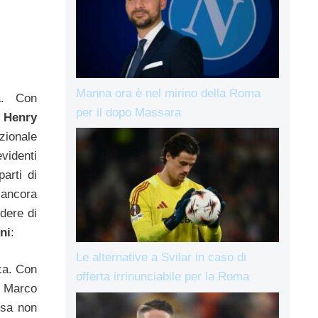
Manna ora è nel mirino della Roma
a. Con
per il dopo Massara
y Henry
zionale
videnti
arti di
 ancora
dere di
ni
:
Le alternative a Svilar in caso di
ca. Con
offerta irrinunciabile per la Roma
e Marco
osa non