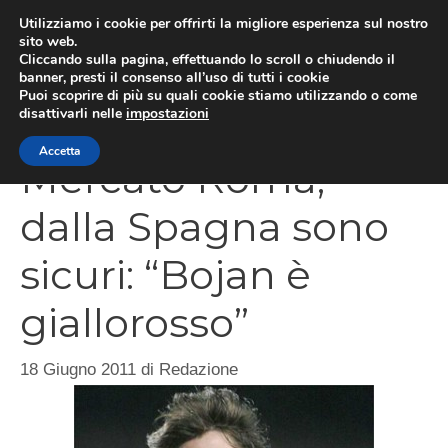
Vai
Utilizziamo i cookie per offrirti la migliore esperienza sul nostro
al
sito web.
Cliccando sulla pagina, effettuando lo scroll o chiudendo il
MEN
contenuto
banner, presti il consenso all’uso di tutti i cookie
Puoi scoprire di più su quali cookie stiamo utilizzando o come
disattivarli nelle
impostazioni
Accetta
Mercato Roma,
dalla Spagna sono
sicuri: “Bojan è
giallorosso”
18 Giugno 2011
di
Redazione