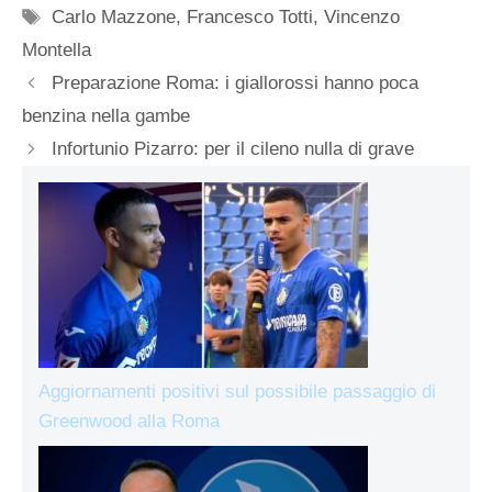
Tag
Carlo Mazzone
,
Francesco Totti
,
Vincenzo
Montella
Preparazione Roma: i giallorossi hanno poca
benzina nella gambe
Infortunio Pizarro: per il cileno nulla di grave
Aggiornamenti positivi sul possibile passaggio di
Greenwood alla Roma