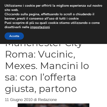
Vai
Utilizziamo i cookie per offrirti la migliore esperienza sul nostro
al
sito web.
Cliccando sulla pagina, effettuando lo scroll o chiudendo il
MEN
contenuto
banner, presti il consenso all’uso di tutti i cookie
Puoi scoprire di più su quali cookie stiamo utilizzando o come
disattivarli nelle
impostazioni
Accetta
Manchester City –
Roma: Vucinic,
Mexes. Mancini lo
sa: con l’offerta
giusta, partono
11 Giugno 2010
di
Redazione