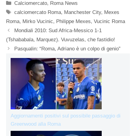
Categorie
Calciomercato
,
Roma News
Tag
calciomercato Roma
,
Manchester City
,
Mexes
Roma
,
Mirko Vucinic
,
Philippe Mexes
,
Vucinic Roma
Mondiali 2010: Sud Africa-Messico 1-1
(Tshababala, Marquez). Vuvuzelas, che fastidio!
Pasqualin: “Roma, Adriano è un colpo di genio”
Aggiornamenti positivi sul possibile passaggio di
Greenwood alla Roma