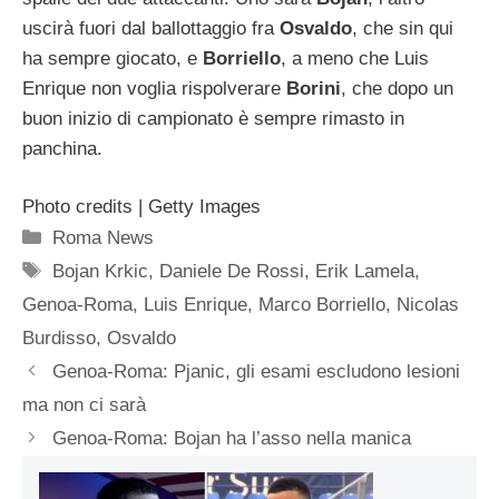
uscirà fuori dal ballottaggio fra
Osvaldo
, che sin qui
ha sempre giocato, e
Borriello
, a meno che Luis
Enrique non voglia rispolverare
Borini
, che dopo un
buon inizio di campionato è sempre rimasto in
panchina.
Photo credits | Getty Images
Categorie
Roma News
Tag
Bojan Krkic
,
Daniele De Rossi
,
Erik Lamela
,
Genoa-Roma
,
Luis Enrique
,
Marco Borriello
,
Nicolas
Burdisso
,
Osvaldo
Genoa-Roma: Pjanic, gli esami escludono lesioni
ma non ci sarà
Genoa-Roma: Bojan ha l’asso nella manica