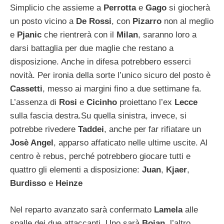
Simplicio che assieme a
Perrotta
e
Gago
si giocherà
un posto vicino a
De Rossi
, con
Pizarro
non al meglio
e
Pjanic
che rientrerà con il
Milan
, saranno loro a
darsi battaglia per due maglie che restano a
disposizione. Anche in difesa potrebbero esserci
novità. Per ironia della sorte l’unico sicuro del posto è
Cassetti
, messo ai margini fino a due settimane fa.
L’assenza di
Rosi
e
Cicinho
proiettano l’ex
Lecce
sulla fascia destra.Su quella sinistra, invece, si
potrebbe rivedere
Taddei
, anche per far rifiatare un
Josè Angel
, apparso affaticato nelle ultime uscite. Al
centro è rebus, perché potrebbero giocare tutti e
quattro gli elementi a disposizione:
Juan
,
Kjaer
,
Burdisso
e
Heinze
Nel reparto avanzato sarà confermato
Lamela
alle
spalle dei due attaccanti. Uno sarà
Bojan
, l’altro