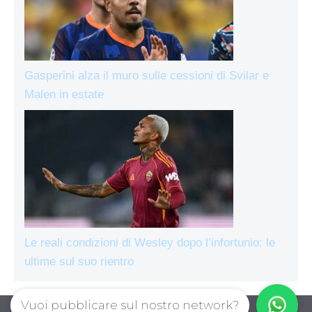
Gasperini alza il muro sulle cessioni di Svilar e
Malen in estate
Le reali condizioni di Wesley dopo l’infortunio: le
ultime sul suo rientro
Vuoi pubblicare sul nostro network?