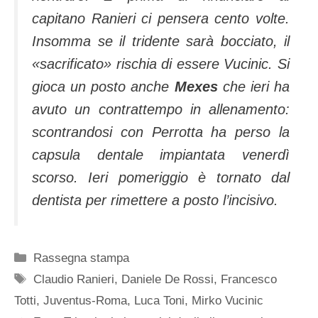
capitano Ranieri ci pensera cento volte.
Insomma se il tridente sarà bocciato, il
«sacrificato» rischia di essere Vucinic. Si
gioca un posto anche
Mexes
che ieri ha
avuto un contrattempo in allenamento:
scontrandosi con Perrotta ha perso la
capsula dentale impiantata venerdì
scorso. Ieri pomeriggio è tornato dal
dentista per rimettere a posto l’incisivo.
Categorie
Rassegna stampa
Tag
Claudio Ranieri
,
Daniele De Rossi
,
Francesco
Totti
,
Juventus-Roma
,
Luca Toni
,
Mirko Vucinic