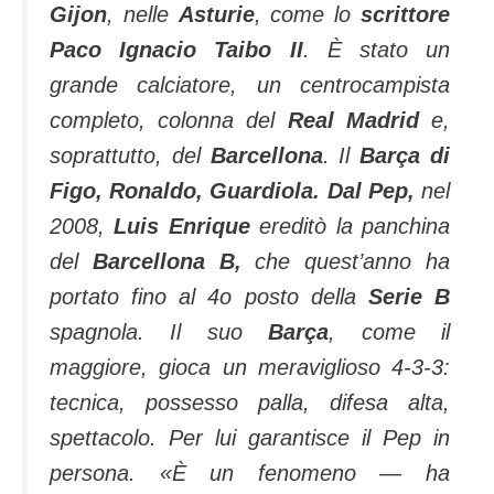
Gijon
, nelle
Asturie
, come lo
scrittore
Paco Ignacio Taibo II
. È stato un
grande calciatore, un centrocampista
completo, colonna del
Real Madrid
e,
soprattutto, del
Barcellona
. Il
Barça di
Figo, Ronaldo, Guardiola. Dal Pep,
nel
2008,
Luis Enrique
ereditò la panchina
del
Barcellona B,
che quest’anno ha
portato fino al 4o posto della
Serie B
spagnola.
Il suo
Barça
, come il
maggiore, gioca un meraviglioso 4-3-3:
tecnica, possesso palla, difesa alta,
spettacolo. Per lui garantisce il Pep in
persona. «
È un fenomeno — ha