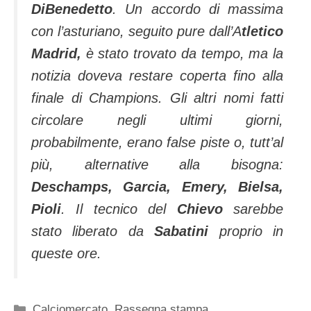
DiBenedetto
. Un accordo di massima
con l’asturiano, seguito pure dall’A
tletico
Madrid,
è stato trovato da tempo, ma la
notizia doveva restare coperta fino alla
finale di Champions. Gli altri nomi fatti
circolare negli ultimi giorni,
probabilmente, erano false piste o, tutt’al
più, alternative alla bisogna:
Deschamps, Garcia, Emery, Bielsa,
Pioli
. Il tecnico del
Chievo
sarebbe
stato liberato da
Sabatini
proprio in
queste ore.
Categorie
Calciomercato
,
Rassegna stampa