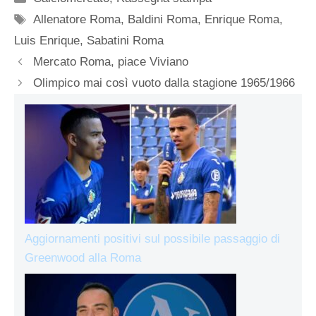
Tag
Allenatore Roma
,
Baldini Roma
,
Enrique Roma
,
Luis Enrique
,
Sabatini Roma
Mercato Roma, piace Viviano
Olimpico mai così vuoto dalla stagione 1965/1966
Aggiornamenti positivi sul possibile passaggio di
Greenwood alla Roma