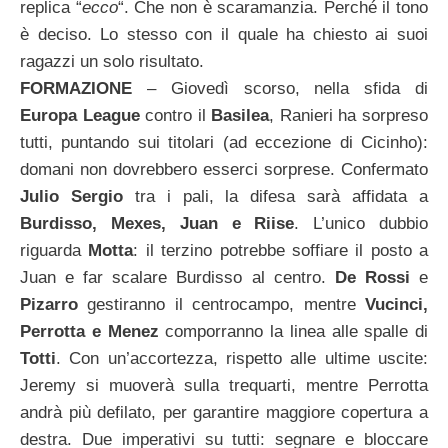
replica “
ecco
“. Che non è scaramanzia. Perché il tono
è deciso. Lo stesso con il quale ha chiesto ai suoi
ragazzi un solo risultato.
FORMAZIONE
– Giovedì scorso, nella sfida di
Europa League
contro il
Basilea
, Ranieri ha sorpreso
tutti, puntando sui titolari (ad eccezione di Cicinho):
domani non dovrebbero esserci sorprese. Confermato
Julio Sergio
tra i pali, la difesa sarà affidata a
Burdisso, Mexes, Juan e Riise
. L’unico dubbio
riguarda
Motta
: il terzino potrebbe soffiare il posto a
Juan e far scalare Burdisso al centro.
De Rossi
e
Pizarro
gestiranno il centrocampo, mentre
Vucinci,
Perrotta e Menez
comporranno la linea alle spalle di
Totti
. Con un’accortezza, rispetto alle ultime uscite:
Jeremy si muoverà sulla trequarti, mentre Perrotta
andrà più defilato, per garantire maggiore copertura a
destra. Due imperativi su tutti: segnare e bloccare