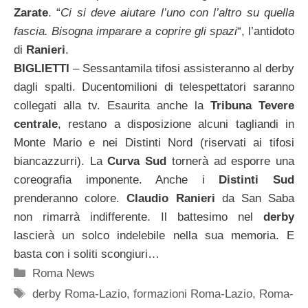
Zarate
. “
Ci si deve aiutare l’uno con l’altro su quella
fascia. Bisogna imparare a coprire gli spazi
“, l’antidoto
di
Ranieri
.
BIGLIETTI
– Sessantamila tifosi assisteranno al derby
dagli spalti. Ducentomilioni di telespettatori saranno
collegati alla tv. Esaurita anche la
Tribuna Tevere
centrale
, restano a disposizione alcuni tagliandi in
Monte Mario e nei Distinti Nord (riservati ai tifosi
biancazzurri). La
Curva Sud
tornerà ad esporre una
coreografia imponente. Anche i
Distinti Sud
prenderanno colore.
Claudio Ranieri
da San Saba
non rimarrà indifferente. Il battesimo nel
derby
lascierà un solco indelebile nella sua memoria. E
basta con i soliti scongiuri…
Categorie
Roma News
Tag
derby Roma-Lazio
,
formazioni Roma-Lazio
,
Roma-