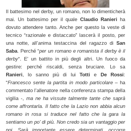
Il battesimo nel derby, un romano, non lo dimenticherà
mai. Un battesimo per il quale
Claudio
Ranieri
ha
dovuto attendere tanto. Anche per questo la veste di
tecnico “razionale e distaccato” lascerà il posto, per
una notte, all’anima testaccina del ragazzo di
San
Saba
. Perché “
per un romano e romanista il derby è il
derby
“. E’ un battito in più degli altri. Un fuoco da
gestire: perché riscaldi, senza bruciare. Lo sa
Ranieri
, lo sanno più di lui
Totti
e
De Rossi
:
“
Francesco sente la partita in modo particolare
– ha
commentato l’allenatore nella conferenza stampa della
vigilia -,
ma ne ha vissute talmente tante che saprà
come affrontarla. Il fatto che la Lazio non abbia alcun
romano in rosa si traduce nel fatto che la gara la
sentiamo un po’ di più. Non credo sia un vantaggio per
noi. Sarà importante essere determinati, occorre