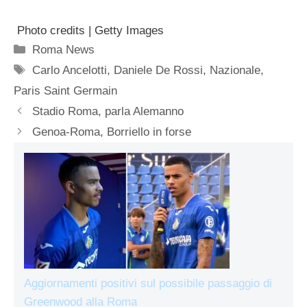
Photo credits | Getty Images
Categorie
Roma News
Tag
Carlo Ancelotti
,
Daniele De Rossi
,
Nazionale
,
Paris Saint Germain
Stadio Roma, parla Alemanno
Genoa-Roma, Borriello in forse
Aggiornamenti positivi sul possibile passaggio di
Greenwood alla Roma