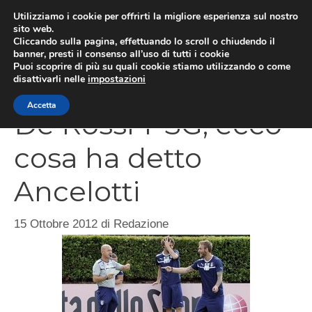
Vai
Utilizziamo i cookie per offrirti la migliore esperienza sul nostro
al
sito web.
Cliccando sulla pagina, effettuando lo scroll o chiudendo il
MEN
contenuto
banner, presti il consenso all’uso di tutti i cookie
Puoi scoprire di più su quali cookie stiamo utilizzando o come
disattivarli nelle
impostazioni
Accetta
De Rossi-PSG, ecco
cosa ha detto
Ancelotti
15 Ottobre 2012
di
Redazione