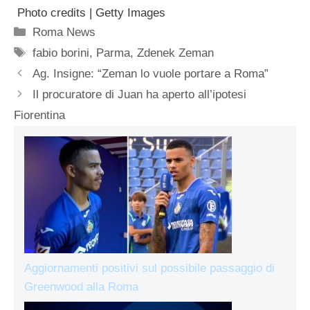
Photo credits | Getty Images
Categorie
Roma News
Tag
fabio borini
,
Parma
,
Zdenek Zeman
Ag. Insigne: “Zeman lo vuole portare a Roma”
Il procuratore di Juan ha aperto all’ipotesi
Fiorentina
Aggiornamenti positivi sul possibile passaggio di
Greenwood alla Roma