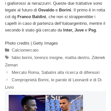
i giallorossi ai nerazzurri. Queste due trattative sono
legate al futuro di
Osvaldo
e
Borini
. Il primo è in rotta
col dg
Franco Baldini
, che non si strapperebbe i
capelli in caso di partenza dell’italoargentino, mentre il
secondo è stato già cercato da
Inter, Juve
e
Psg
.
Photo credits | Getty Images
Categorie
Calciomercato
Tag
fabio borini
,
lorenzo insigne
,
mattia destro
,
Zdenek
Zeman
Mercato Roma, Sabatini alla ricerca di difensori
Comproprietà Borini, le parole di Leonardi e di Di
Livio