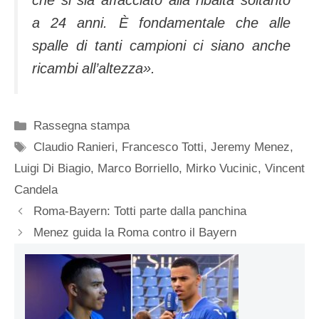
a 24 anni. È fondamentale che alle
spalle di tanti campioni ci siano anche
ricambi all’altezza».
Categorie
Rassegna stampa
Tag
Claudio Ranieri
,
Francesco Totti
,
Jeremy Menez
,
Luigi Di Biagio
,
Marco Borriello
,
Mirko Vucinic
,
Vincent
Candela
Roma-Bayern: Totti parte dalla panchina
Menez guida la Roma contro il Bayern