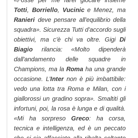
Totti
,
Borriello
,
Vucinic
e Menez, ma
Ranieri
deve pensare all’equilibrio della
squadra». Sicurezza Tutti d’accordo sugli
obiettivi, ma c’è chi va oltre. Gigi
Di
Biagio
rilancia: «Molto dipenderà
dall’andamento delle squadre in
Champions, ma la
Roma
ha una grande
occasione. L’
Inter
non è più imbattibile:
vedo una lotta tra Roma e Milan, con i
giallorossi un gradino sopra». Smaltiti gli
infortuni, poi, la rosa è lunga e di qualità.
«Mi ha sorpreso
Greco
: ha corsa,
tecnica e intelligenza, ed è un peccato
che si sia affacciato alla ribalta soltanto