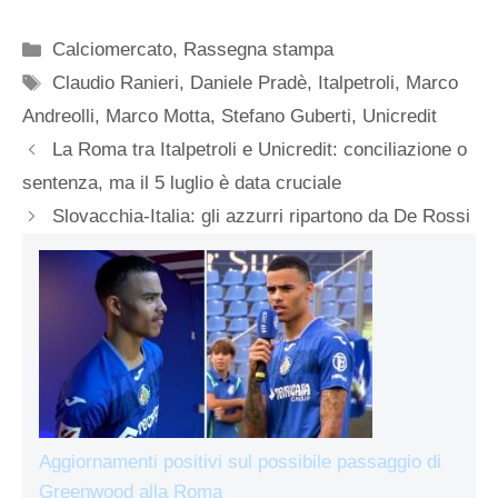
Categorie
Calciomercato
,
Rassegna stampa
Tag
Claudio Ranieri
,
Daniele Pradè
,
Italpetroli
,
Marco
Andreolli
,
Marco Motta
,
Stefano Guberti
,
Unicredit
La Roma tra Italpetroli e Unicredit: conciliazione o
sentenza, ma il 5 luglio è data cruciale
Slovacchia-Italia: gli azzurri ripartono da De Rossi
Aggiornamenti positivi sul possibile passaggio di
Greenwood alla Roma