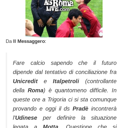
Da
Il Messaggero
:
Fare calcio sapendo che il futuro
dipende dal tentativo di conciliazione fra
Unicredit
e
Italpetroli
(controllante
della
Roma
) è quantomeno difficile. In
queste ore a Trigoria ci si sta comunque
provando e oggi il ds
Pradè
incontrerà
l’
Udinese
per definire la situazione
legata a
Motta
. Questione che si