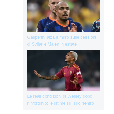
Gasperini alza il muro sulle cessioni
di Svilar e Malen in estate
Le reali condizioni di Wesley dopo
l’infortunio: le ultime sul suo rientro