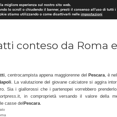
i la migliore esperienza sul nostro sito web.
ndo lo scroll o chiudendo il banner, presti il consenso all’uso di tutti i
TERVISTE
CALCIOMERCATO
CAMPIONATO SER
ookie stiamo utilizzando o come disattivarli nelle
impostazioni
tti conteso da Roma 
tti
, centrocampista appena maggiorenne del
Pescara
, è ne
Napoli
. La valutazione del giovane calciatore si aggira into
uro. Sia i giallorossi che i partenopei vorrebbero prenderl
portpress
.it, in comproprietà versando il valore della m
lle casse del
Pescara
.
ato
oma