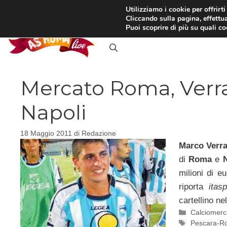
Vai
Utilizziamo i cookie per offrirt
Cliccando sulla pagina, effettua
al
RASSEGNA STAMPA
IN
Puoi scoprire di più su quali c
contenuto
Mercato Roma, Verra
Napoli
18 Maggio 2011
di
Redazione
Marco Verra
di
Roma
e
milioni di e
riporta
itas
cartellino ne
Categorie
Calciomerc
Tag
Pescara-R