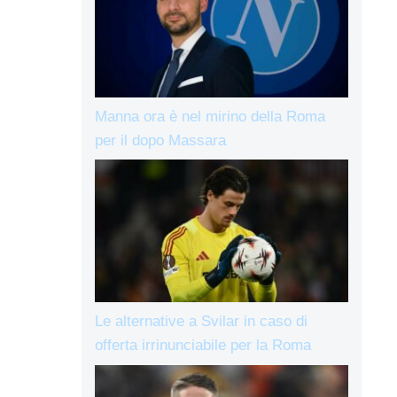
Manna ora è nel mirino della Roma
per il dopo Massara
Le alternative a Svilar in caso di
offerta irrinunciabile per la Roma