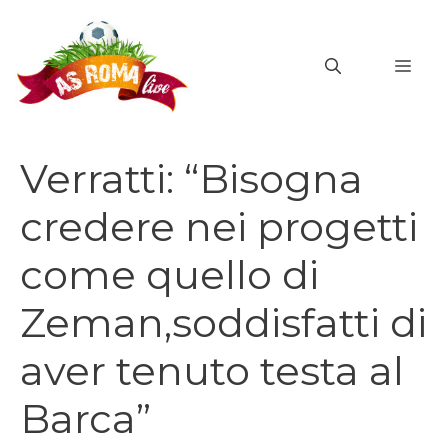
Vai
al
MEN
contenuto
Verratti: “Bisogna
credere nei progetti
come quello di
Zeman,soddisfatti di
aver tenuto testa al
Barca”