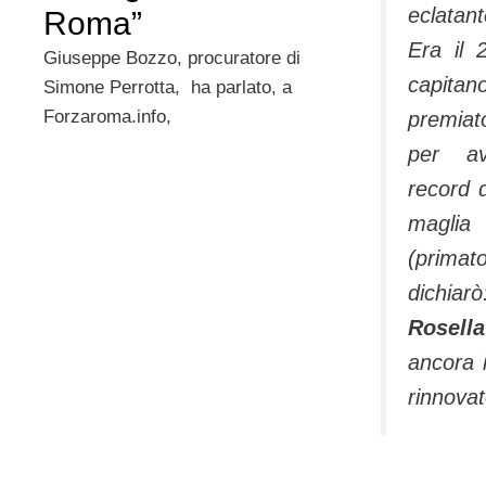
eclatan
Roma”
Era il 
Giuseppe Bozzo, procuratore di
capita
Simone Perrotta, ha parlato, a
Forzaroma.info,
premia
per av
record 
magli
(prima
dichi
Rosell
ancora 
rinnovat