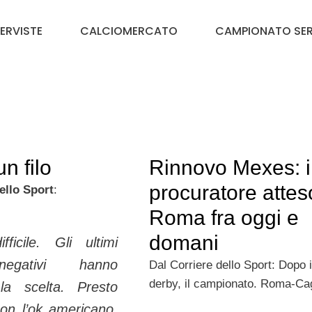
TERVISTE
CALCIOMERCATO
CAMPIONATO SER
n filo
Rinnovo Mexes: i
procuratore attes
ello Sport
:
Roma fra oggi e
domani
ficile. Gli ultimi
 negativi hanno
Dal Corriere dello Sport: Dopo i
derby, il campio­nato. Roma-Cag
la scelta. Presto
con l’ok americano,