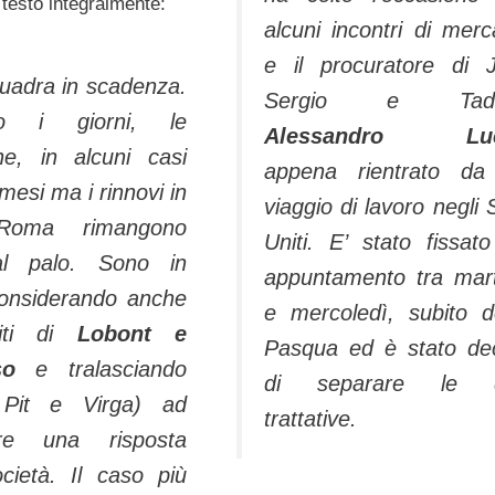
 testo integralmente:
alcuni incontri di merc
e il procuratore di J
uadra in scadenza.
Sergio e Tadd
no i giorni, le
Alessandro Luc
ne, in alcuni casi
appena rientrato da
mesi ma i rinnovi in
viaggio di lavoro negli S
Roma rimangono
Uniti. E’ stato fissat
al palo. Sono in
appuntamento tra mar
considerando anche
e mercoledì, subito 
iti di
Lobont e
Pasqua ed è stato de
sso
e tralasciando
di separare le 
 Pit e Virga) ad
trattative.
ere una risposta
ocietà. Il caso più