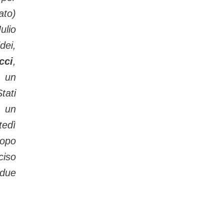
ato)
ulio
ei,
ci
,
 un
tati
o un
tedì
dopo
ciso
due