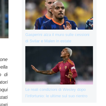
Gasperini alza il muro sulle cessioni
di Svilar e Malen in estate
ione
ella
o di
tori
oqui
Le reali condizioni di Wesley dopo
l’infortunio: le ultime sul suo rientro
ati
tati