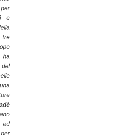
 per
i
e
ella
tre
dopo
, ha
 del
lle
 una
tore
adè
lano
a ed
 per