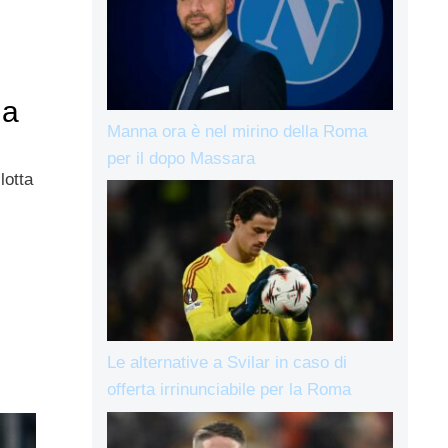
 a
Manna ora è nel mirino della Roma
per il dopo Massara
lotta
Le alternative a Svilar in caso di
offerta irrinunciabile per la Roma