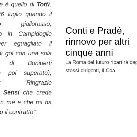
te è quello di
Totti
.
26 luglio quando il
no giallorosso,
Conti e Pradè,
to in Campidoglio
rinnovo per altri
er eguagliato il
cinque anni
di gol con una sola
La Roma del futuro ripartirà dag
a di Boniperti
stessi dirigenti, il Cda
to poi superato),
arò: “Ringrazio
a Sensi
che crede
in me e che mi ha
o il contratto”.