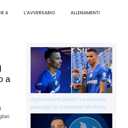
IE A
L’AVVERSARIO
ALLENAMENTI
l
o a
Aggiornamenti positivi sul possibile
passaggio di Greenwood alla Roma
l
liari