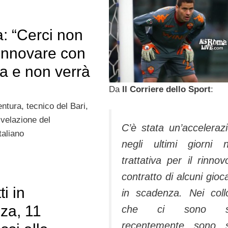
: “Cerci non
rinnovare con
a e non verrà
Da
Il Corriere dello Sport
:
ntura, tecnico del Bari,
ivelazione del
C’è stata un’acceleraz
taliano
negli ultimi giorni n
trattativa per il rinnov
contratto di alcuni gioca
ti in
in scadenza. Nei coll
za, 11
che ci sono st
recentemente sono s