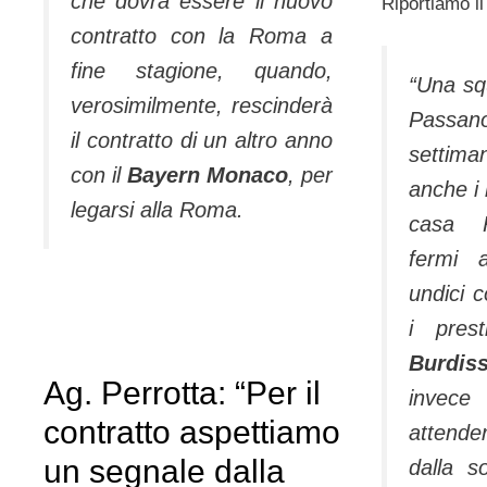
che dovrà essere il nuovo
Riportiamo il
contratto con la Roma a
fine stagione, quando,
“Una sq
verosimilmente, rescinderà
Passa
il contratto di un altro anno
settima
con il
Bayern Monaco
, per
anche i 
legarsi alla Roma.
casa 
fermi 
undici 
i prest
Burdi
Ag. Perrotta: “Per il
invece
contratto aspettiamo
attend
un segnale dalla
dalla s