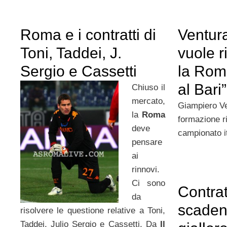
Roma e i contratti di
Ventura
Toni, Taddei, J.
vuole 
Sergio e Cassetti
la Rom
al Bari”
Chiuso il
mercato,
Giampiero Ve
la
Roma
formazione r
deve
campionato i
pensare
ai
rinnovi.
Ci sono
Contrat
da
scaden
risolvere le questione relative a Toni,
Taddei, Julio Sergio e Cassetti. Da
Il