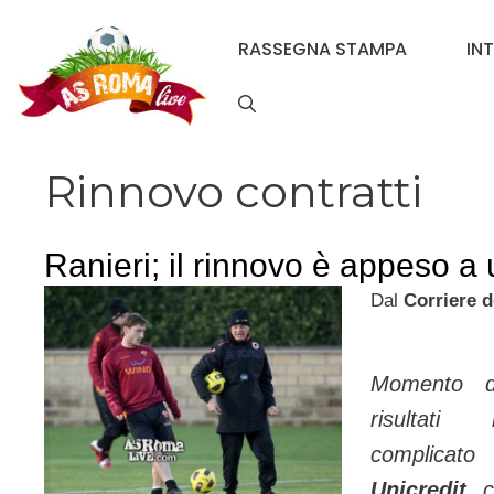
Vai
al
RASSEGNA STAMPA
IN
contenuto
Rinnovo contratti
Ranieri; il rinnovo è appeso a u
Dal
Corriere d
Momento dif
risultati
complicato 
Unicredit
, 