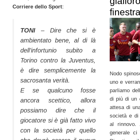
gialloro
Corriere dello Sport
:
finestr
TONI
– Dire che si è
ambientato bene, al di là
dell’infortunio subito a
Torino con­tro la Juventus,
è dire semplicemente la
Nodo spinoso
sacrosanta verità.
uno e verran
E se qualcuno fosse
parliamo del
di più di un
ancora scettico, allora
attesa di un
possiamo dire che il
società e di
giocatore si è già fatto vivo
al rinnovo.
con la socie­tà per quello
generale ci