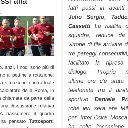
ssi alla
fatti passi in avanti
a
Julio Sergio
,
Tadde
Cassetti
La risalita d
squadra, reduce da 
vittorie di fila arrivate 
tre pareggi consecutivi
facilitato la ripresa
, anzi, i nodi sono più di
dialogo. Proprio ne
no al pettine a rotazione:
ultime ore c’è stata
la situazione contrattuale
telefonata tra il diret
 calciatore della Roma, in
a chiamata da parte della
sportivo
Daniele Pr
 una discussione relativa
(che ieri sera era Mi
 A riassumere il quadro
per Inter-Cska Mosc
 ha pensato
Tuttosport
.
ha colto l’occasione