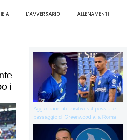
IE A
L’AVVERSARIO
ALLENAMENTI
nte
o i
Aggiornamenti positivi sul possibile
passaggio di Greenwood alla Roma