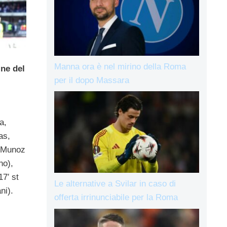
Manna ora è nel mirino della Roma
ine del
per il dopo Massara
a,
as,
, Munoz
no),
17′ st
Le alternative a Svilar in caso di
ni).
offerta irrinunciabile per la Roma