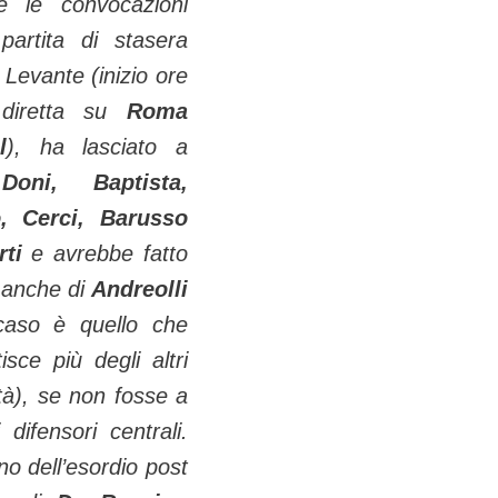
re le convocazioni
partita di stasera
l Levante (inizio ore
 diretta su
Ro­ma
l
), ha lascia­to a
a
Doni, Baptista,
o, Cerci, Barusso
ti
e avrebbe fat­to
anche di
Andreolli
 caso è quello che
tisce più degli altri
tà), se non fosse a
 difensori centrali.
no dell’esordio post