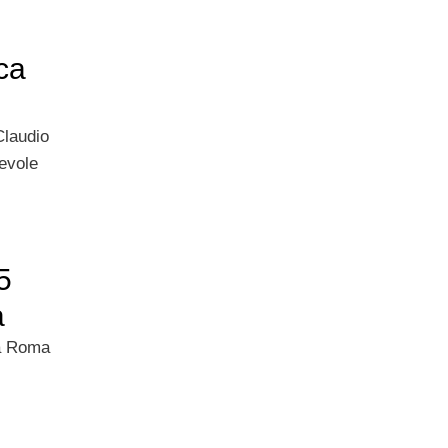
ca
Claudio
hevole
5
a
la Roma