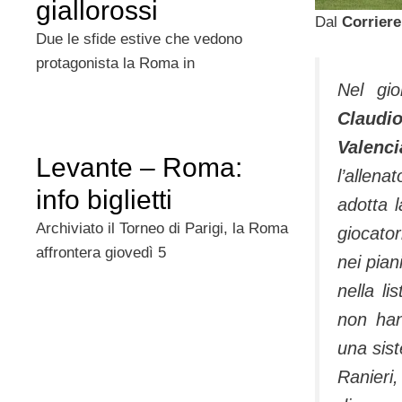
giallorossi
Dal
Corriere
Due le sfide estive che vedono
protagonista la Roma in
Nel gio
Claud
Valenci
Levante – Roma:
l’allena
info biglietti
adotta l
Archiviato il Torneo di Parigi, la Roma
giocator
affrontera giovedì 5
nei pian
nella li
non han
una sist
Ranier