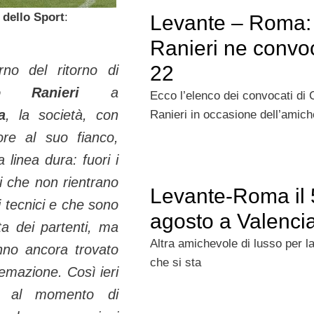
 dello Sport
:
Levante – Roma:
Ranieri ne convo
22
rno del ritorno di
io Ranieri
a
Ecco l’elenco dei convocati di 
a
, la società, con
Ranieri in occasione dell’amic
­tore al suo fianco,
a linea dura: fuo­ri i
i che non rientrano
Levante-Roma il 
i tecnici e che sono
agosto a Valenci
sta dei partenti, ma
Altra amichevole di lusso per 
no ancora trovato
che si sta
ema­zione. Così ieri
i, al momento di