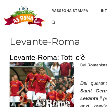
Vai
al
RASSEGNA STAMPA
IN
contenuto
Levante-Roma
Levante-Roma: Totti c’è
Dal
Romanist
Dai quaran
Saint Germ
Levante
il p
anzi brevi