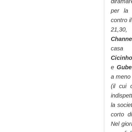
dirama­
per la 
contro i
21,30,
Channe
cas
Cicinh
e
Guber
a meno 
(il cui
indispet
la socie
corto di
Nel gior