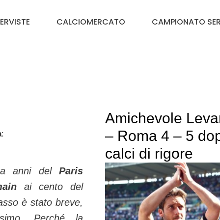
TERVISTE
CALCIOMERCATO
CAMPIONATO SER
Amichevole Leva
– Roma 4 – 5 dop
a
:
calci di rigore
ta anni del
Paris
ain
ai cento del
asso è stato breve,
ssimo. Perché la