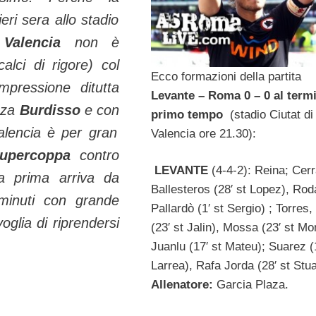
ieri sera allo stadio
Valencia
non è
alci di rigore) col
Ecco formazioni della partita
pressione ditutta
Levante – Roma 0 – 0 al term
nza
Burdisso
e con
primo tempo
(stadio Ciutat di
alencia è per gran
Valencia ore 21.30):
upercoppa
contro
LEVANTE
(4-4-2): Reina; Cerr
a prima arriva da
Ballesteros (28′ st Lopez), Rod
inuti con grande
Pallardò (1′ st Sergio) ; Torres
glia di riprendersi
(23′ st Jalin), Mossa (23′ st Mo
Juanlu (17′ st Mateu); Suarez (
Larrea), Rafa Jorda (28′ st Stua
Allenatore:
Garcia Plaza.