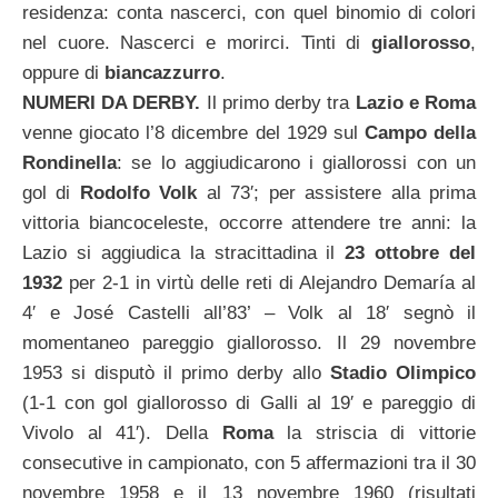
residenza: conta nascerci, con quel binomio di colori
nel cuore. Nascerci e morirci. Tinti di
giallorosso
,
oppure di
biancazzurro
.
NUMERI DA DERBY.
Il primo derby tra
Lazio e Roma
venne giocato l’8 dicembre del 1929 sul
Campo della
Rondinella
: se lo aggiudicarono i giallorossi con un
gol di
Rodolfo Volk
al 73′; per assistere alla prima
vittoria biancoceleste, occorre attendere tre anni: la
Lazio si aggiudica la stracittadina il
23 ottobre del
1932
per 2-1 in virtù delle reti di Alejandro Demaría al
4′ e José Castelli all’83’ – Volk al 18′ segnò il
momentaneo pareggio giallorosso. Il 29 novembre
1953 si disputò il primo derby allo
Stadio Olimpico
(1-1 con gol giallorosso di Galli al 19′ e pareggio di
Vivolo al 41′). Della
Roma
la striscia di vittorie
consecutive in campionato, con 5 affermazioni tra il 30
novembre 1958 e il 13 novembre 1960 (risultati